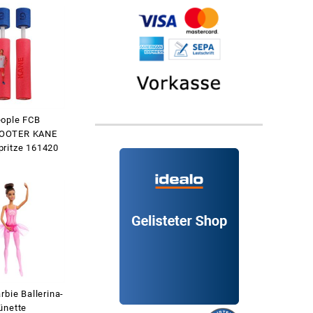
ople FCB
OOTER KANE
ritze 161420
rbie Ballerina-
ünette