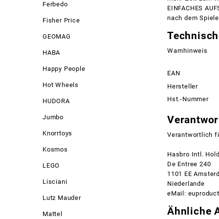
Ferbedo
EINFACHES AUFSA
nach dem Spiele
Fisher Price
Technisch
GEOMAG
Warnhinweis
HABA
Happy People
EAN
Hot Wheels
Hersteller
Hst.-Nummer
HUDORA
Jumbo
Verantwort
Knorrtoys
Verantwortlich f
Kosmos
Hasbro Intl. Hol
De Entree 240
LEGO
1101 EE Amster
Lisciani
Niederlande
eMail: euprodu
Lutz Mauder
Ähnliche A
Mattel