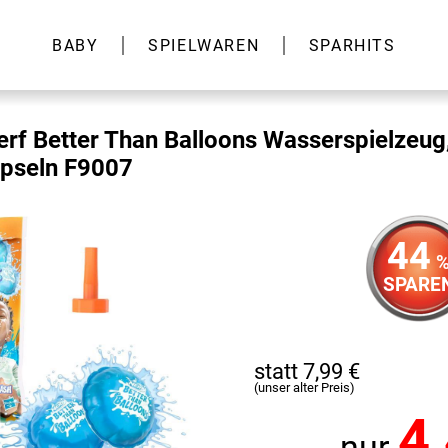
BABY
SPIELWAREN
SPARHITS
rf Better Than Balloons Wasserspielzeug
pseln F9007
44
SPARE
statt 7,99 €
(unser alter Preis)
4
nur