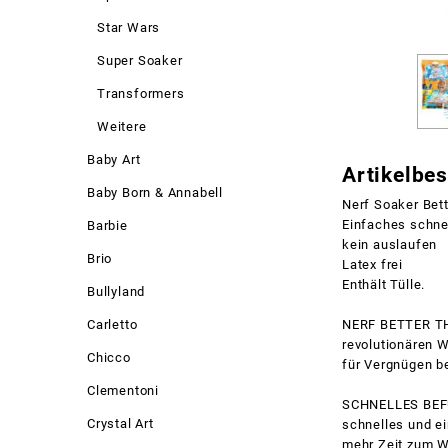
Star Wars
Super Soaker
Transformers
Weitere
Baby Art
Artikelbe
Baby Born & Annabell
Nerf Soaker Bett
Einfaches schn
Barbie
kein auslaufen
Brio
Latex frei
Enthält Tülle.
Bullyland
Carletto
NERF BETTER THA
revolutionären 
Chicco
für Vergnügen b
Clementoni
SCHNELLES BEFÜL
Crystal Art
schnelles und ei
mehr Zeit zum W