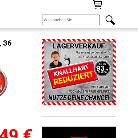
, 36
%
N
,49
€