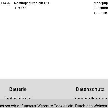
 811465
Restimperiums mit INT-
Modepup
4 75454
abnehmb
Tutu HR
Batterie
Datenschutz
Liefertermin
Versandkosten
tzen wir auf unserer Webseite Cookies ein. Durch das Weitersur