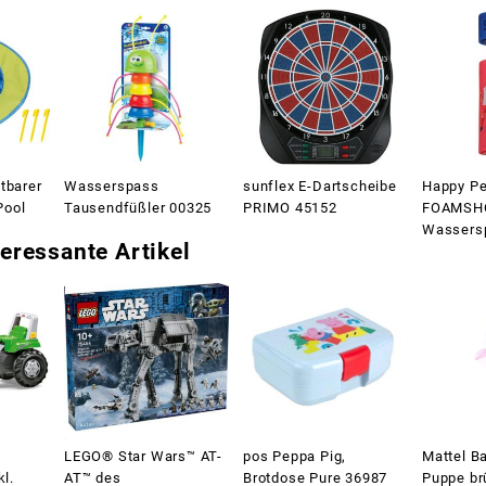
tbarer
Wasserspass
sunflex E-Dartscheibe
Happy Pe
Pool
Tausendfüßler 00325
PRIMO 45152
FOAMSH
Wassersp
eressante Artikel
LEGO® Star Wars™ AT-
pos Peppa Pig,
Mattel Ba
kl.
AT™ des
Brotdose Pure 36987
Puppe br