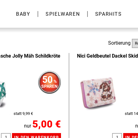
BABY
SPIELWAREN
SPARHITS
Sortierung
asche Jolly Mäh Schildkröte
Nici Geldbeutel Dackel Ski
50
%
SPAREN
statt 9,99 €
statt 14
5,00 €
nur
n