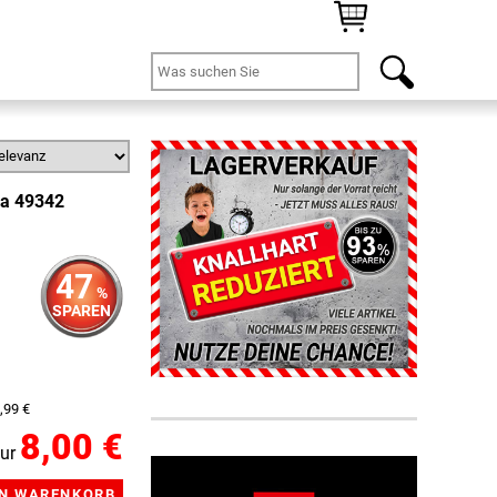
da 49342
47
%
SPAREN
,99 €
8,00 €
ur