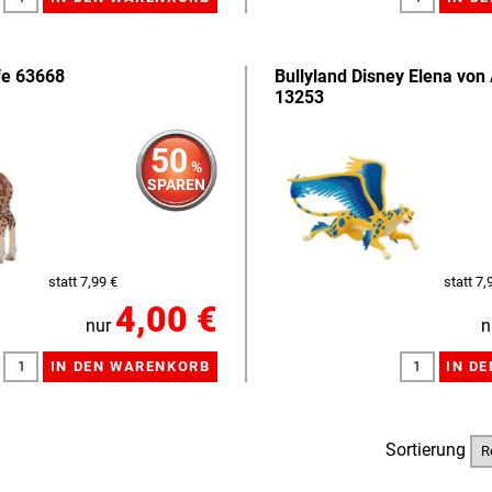
fe 63668
Bullyland Disney Elena von 
13253
50
%
SPAREN
statt 7,99 €
statt 7,
4,00 €
nur
n
Sortierung