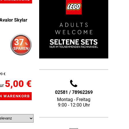
Avalor Skylar
37
%
SPAREN
99 €
5,00 €
ur
02581 / 78962269
Montag - Freitag
9:00 - 12:00 Uhr