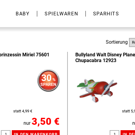
BABY
SPIELWAREN
SPARHITS
Sortierung
prinzessin Miriel 75601
Bullyland Walt Disney Plane
Chupacabra 12923
30
%
SPAREN
statt 4,99 €
statt 5,
3,50 €
nur
n