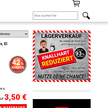
s, El
42
%
SPAREN
99 €
3,50 €
ur