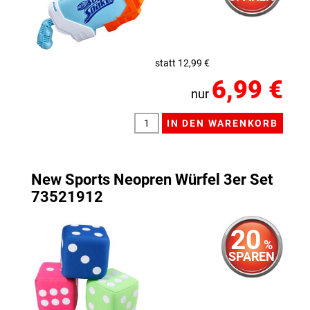
statt 12,99 €
6,99 €
nur
New Sports Neopren Würfel 3er Set
73521912
20
%
SPAREN