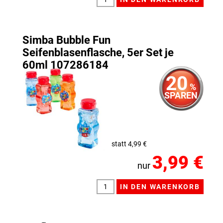
Simba Bubble Fun
Seifenblasenflasche, 5er Set je
60ml 107286184
20
%
SPAREN
statt 4,99 €
3,99 €
nur