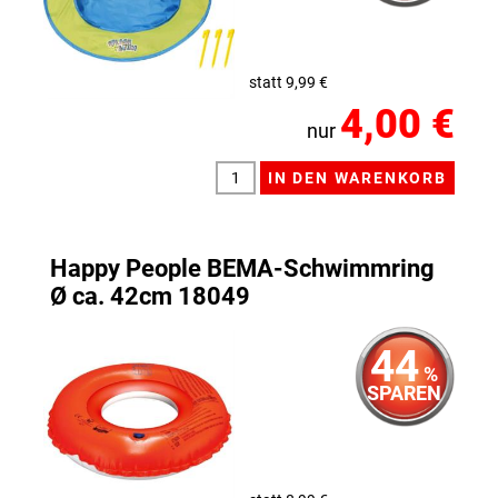
statt 9,99 €
4,00 €
nur
Happy People BEMA-Schwimmring
Ø ca. 42cm 18049
44
%
SPAREN