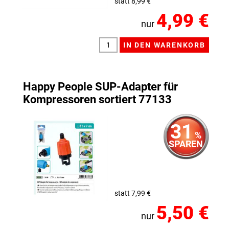
statt 8,99 €
4,99 €
nur
Happy People SUP-Adapter für
Kompressoren sortiert 77133
31
%
SPAREN
statt 7,99 €
5,50 €
nur