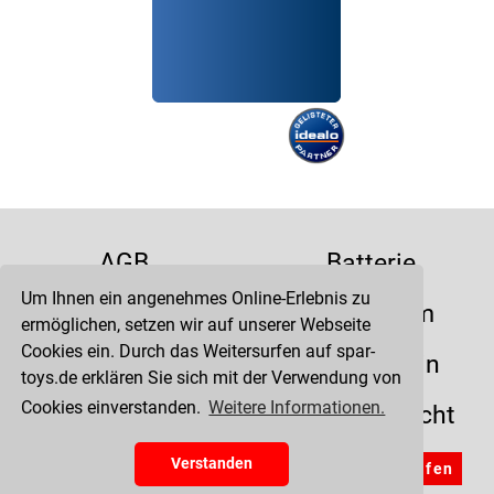
AGB
Batterie
Um Ihnen ein angenehmes Online-Erlebnis zu
Datenschutz
Impressum
ermöglichen, setzen wir auf unserer Webseite
Cookies ein. Durch das Weitersurfen auf spar-
Kontakt
Liefertermin
toys.de erklären Sie sich mit der Verwendung von
Cookies einverstanden.
Weitere Informationen.
Versandkosten
Widerrufsrecht
Zahlung
Verstanden