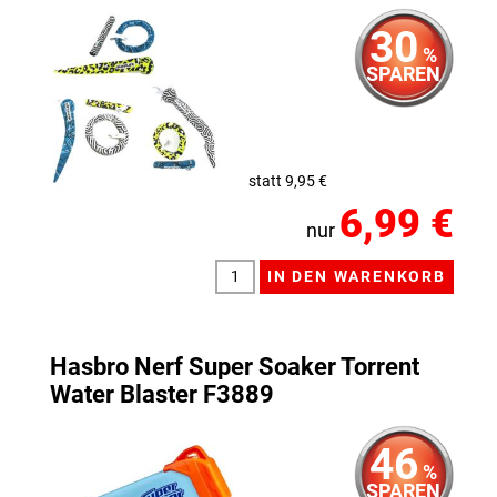
30
%
SPAREN
statt 9,95 €
6,99 €
nur
Hasbro Nerf Super Soaker Torrent
Water Blaster F3889
46
%
SPAREN