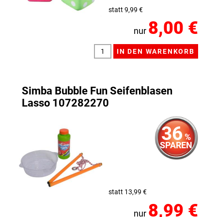
statt 9,99 €
8,00 €
nur
Simba Bubble Fun Seifenblasen
Lasso 107282270
36
%
SPAREN
statt 13,99 €
8,99 €
nur