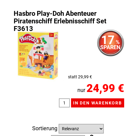
Hasbro Play-Doh Abenteuer
Piratenschiff Erlebnisschiff Set
F3613
17
%
SPAREN
statt 29,99 €
24,99 €
nur
Sortierung