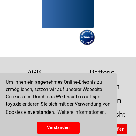
AGB
Batterie
Um Ihnen ein angenehmes Online-Erlebnis zu
Datenschutz
Impressum
ermöglichen, setzen wir auf unserer Webseite
Cookies ein. Durch das Weitersurfen auf spar-
Kontakt
Liefertermin
toys.de erklären Sie sich mit der Verwendung von
Cookies einverstanden.
Weitere Informationen.
Versandkosten
Widerrufsrecht
Zahlung
Verstanden