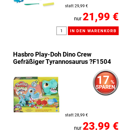
statt 29,99 €
21,99 €
nur
Hasbro Play-Doh Dino Crew
Gefräßiger Tyrannosaurus ?F1504
17
%
SPAREN
statt 28,99 €
23,99 €
nur