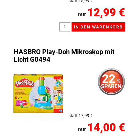
statt 15,99 €
12,99 €
nur
HASBRO Play-Doh Mikroskop mit
Licht G0494
22
%
SPAREN
statt 17,99 €
14,00 €
nur