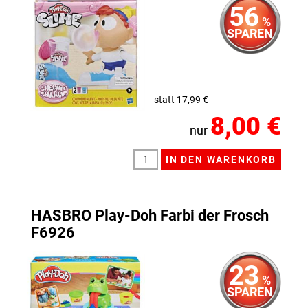
56
%
SPAREN
statt 17,99 €
8,00 €
nur
HASBRO Play-Doh Farbi der Frosch
F6926
23
%
SPAREN