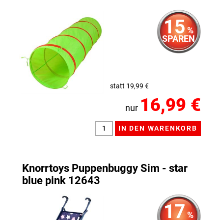
15
%
SPAREN
statt 19,99 €
16,99 €
nur
Knorrtoys Puppenbuggy Sim - star
blue pink 12643
17
%