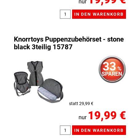
nur
Knorrtoys Puppenzubehörset - stone
black 3teilig 15787
33
%
SPAREN
statt 29,99 €
19,99 €
nur