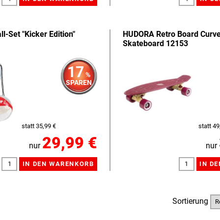
-Set "Kicker Edition"
HUDORA Retro Board Curve
Skateboard 12153
17
%
SPAREN
statt 35,99 €
statt 49
29,99 €
nur
nur
Sortierung