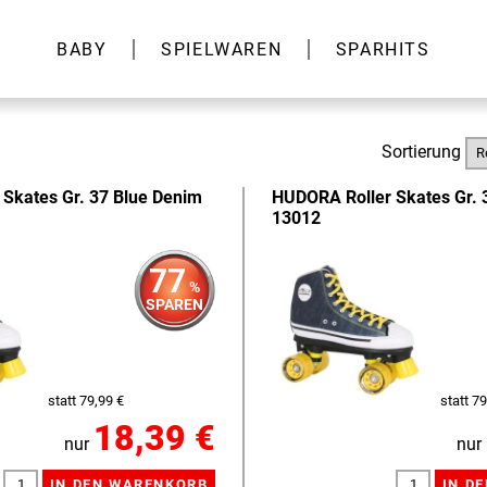
BABY
SPIELWAREN
SPARHITS
Sortierung
Skates Gr. 37 Blue Denim
HUDORA Roller Skates Gr. 
13012
77
%
SPAREN
statt 79,99 €
statt 79
18,39 €
nur
nur