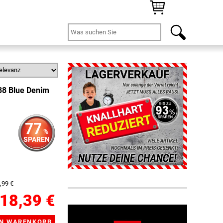
38 Blue Denim
77
%
SPAREN
,99 €
18,39 €