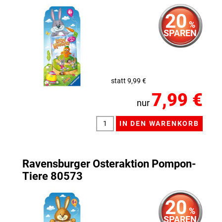
20
%
SPAREN
statt 9,99 €
7,99 €
nur
Ravensburger Osteraktion Pompon-
Tiere 80573
20
%
SPAREN