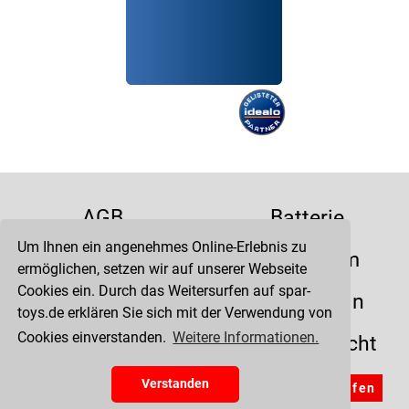
AGB
Batterie
Um Ihnen ein angenehmes Online-Erlebnis zu
Datenschutz
Impressum
ermöglichen, setzen wir auf unserer Webseite
Cookies ein. Durch das Weitersurfen auf spar-
Kontakt
Liefertermin
toys.de erklären Sie sich mit der Verwendung von
Cookies einverstanden.
Weitere Informationen.
Versandkosten
Widerrufsrecht
Zahlung
Verstanden