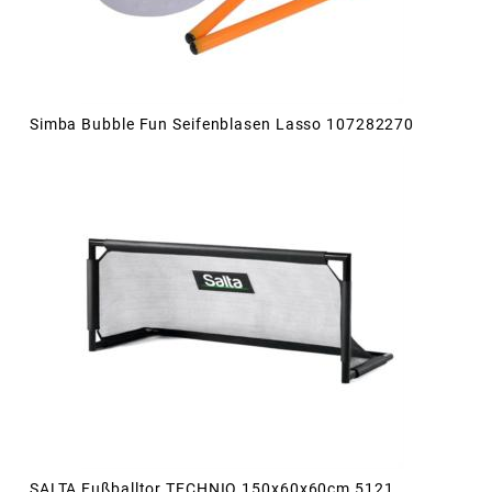
Simba Bubble Fun Seifenblasen Lasso 107282270
SALTA Fußballtor TECHNIQ 150x60x60cm 5121