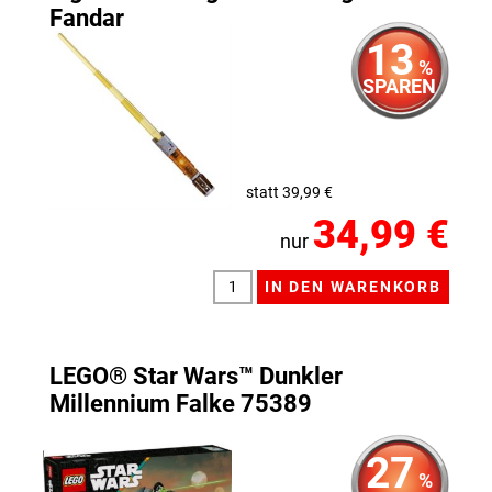
Fandar
13
%
SPAREN
statt 39,99 €
34,99 €
nur
LEGO® Star Wars™ Dunkler
Millennium Falke 75389
27
%