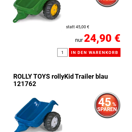
statt 45,00 €
24,90 €
nur
ROLLY TOYS rollyKid Trailer blau
121762
45
%
SPAREN