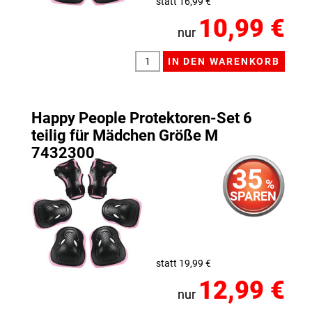
statt 16,99 €
10,99 €
nur
Happy People Protektoren-Set 6
teilig für Mädchen Größe M
7432300
35
%
SPAREN
statt 19,99 €
12,99 €
nur