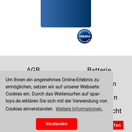
AGB
Batterie
Um Ihnen ein angenehmes Online-Erlebnis zu
Datenschutz
Impressum
ermöglichen, setzen wir auf unserer Webseite
Cookies ein. Durch das Weitersurfen auf spar-
Kontakt
Liefertermin
toys.de erklären Sie sich mit der Verwendung von
Cookies einverstanden.
Weitere Informationen.
Versandkosten
Widerrufsrecht
Zahlung
Verstanden