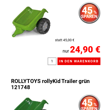
45
%
SPAREN
statt 45,00 €
24,90 €
nur
ROLLYTOYS rollyKid Trailer grün
121748
45
%
SPAREN