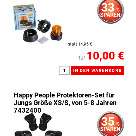
33
%
SPAREN
statt 14,95 €
10,00 €
nur
Happy People Protektoren-Set für
Jungs Größe XS/S, von 5-8 Jahren
7432400
35
%
SPAREN