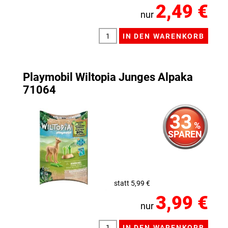
2,49 €
nur
Playmobil Wiltopia Junges Alpaka
71064
33
%
SPAREN
statt 5,99 €
3,99 €
nur