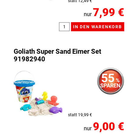
statt 12,49 €
7,99 €
nur
Goliath Super Sand Eimer Set
91982940
55
%
SPAREN
statt 19,99 €
9,00 €
nur