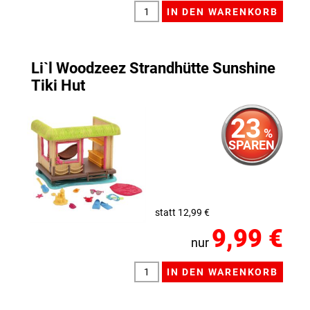
Li`l Woodzeez Strandhütte Sunshine
Tiki Hut
23
%
SPAREN
statt 12,99 €
9,99 €
nur