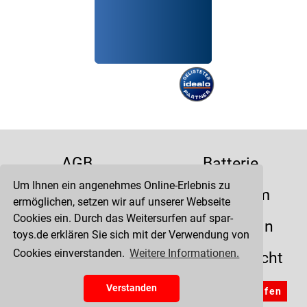
AGB
Batterie
Um Ihnen ein angenehmes Online-Erlebnis zu
Datenschutz
Impressum
ermöglichen, setzen wir auf unserer Webseite
Cookies ein. Durch das Weitersurfen auf spar-
Kontakt
Liefertermin
toys.de erklären Sie sich mit der Verwendung von
Cookies einverstanden.
Weitere Informationen.
Versandkosten
Widerrufsrecht
Zahlung
Verstanden