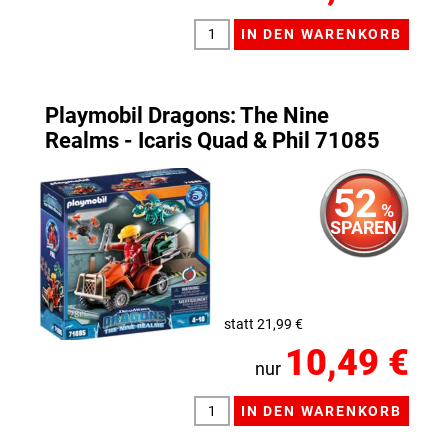
Playmobil Dragons: The Nine
Realms - Icaris Quad & Phil 71085
52
%
SPAREN
statt 21,99 €
10,49 €
nur