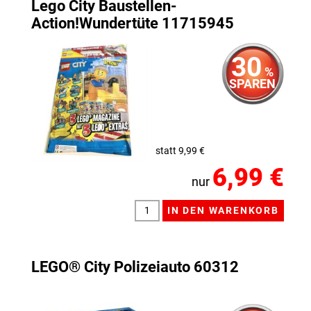
Lego City Baustellen-
Action!Wundertüte 11715945
30
%
SPAREN
statt 9,99 €
6,99 €
nur
LEGO® City Polizeiauto 60312