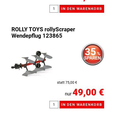
ROLLY TOYS rollyScraper
Wendepflug 123865
35
%
SPAREN
statt 75,00 €
49,00 €
nur