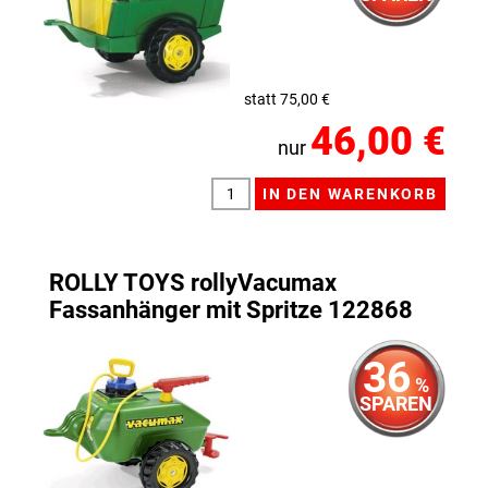
statt 75,00 €
46,00 €
nur
ROLLY TOYS rollyVacumax
Fassanhänger mit Spritze 122868
36
%
SPAREN