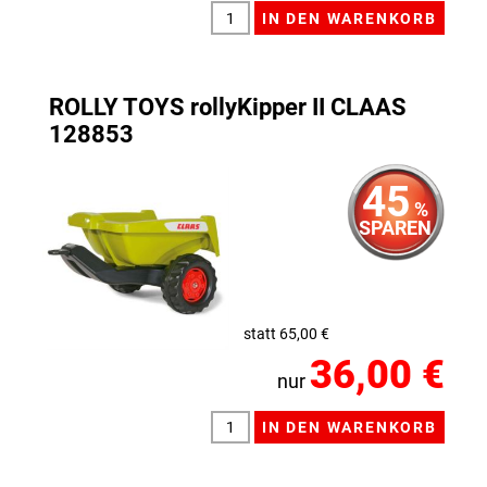
ROLLY TOYS rollyKipper II CLAAS
128853
45
%
SPAREN
statt 65,00 €
36,00 €
nur