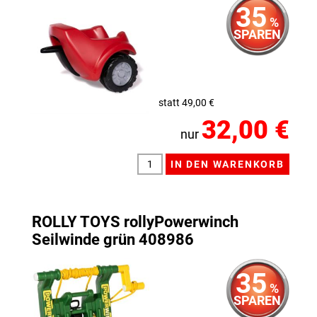
35
%
SPAREN
statt 49,00 €
32,00 €
nur
ROLLY TOYS rollyPowerwinch
Seilwinde grün 408986
35
%
SPAREN