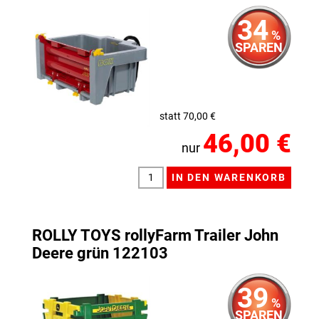
34
%
SPAREN
statt 70,00 €
46,00 €
nur
ROLLY TOYS rollyFarm Trailer John
Deere grün 122103
39
%
SPAREN