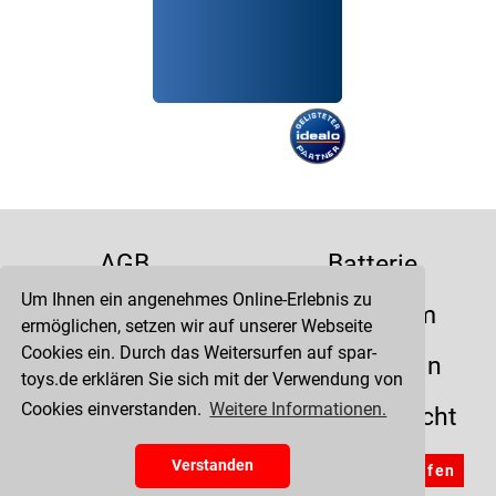
AGB
Batterie
Um Ihnen ein angenehmes Online-Erlebnis zu
Datenschutz
Impressum
ermöglichen, setzen wir auf unserer Webseite
Cookies ein. Durch das Weitersurfen auf spar-
Kontakt
Liefertermin
toys.de erklären Sie sich mit der Verwendung von
Cookies einverstanden.
Weitere Informationen.
Versandkosten
Widerrufsrecht
Zahlung
Verstanden