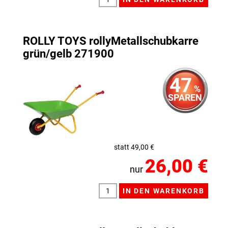
ROLLY TOYS rollyMetallschubkarre
grün/gelb 271900
47
%
SPAREN
statt 49,00 €
26,00 €
nur