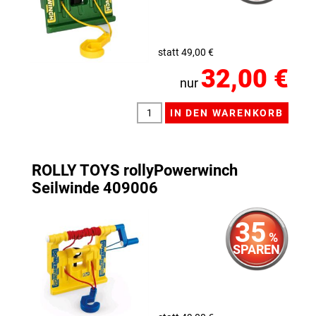
statt 49,00 €
32,00 €
nur
ROLLY TOYS rollyPowerwinch
Seilwinde 409006
35
%
SPAREN