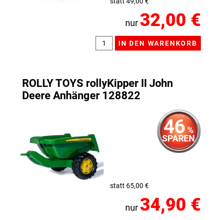
statt 49,00 €
32,00 €
nur
ROLLY TOYS rollyKipper II John
Deere Anhänger 128822
46
%
SPAREN
statt 65,00 €
34,90 €
nur