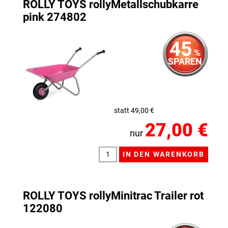
ROLLY TOYS rollyMetallschubkarre
pink 274802
45
%
SPAREN
statt 49,00 €
27,00 €
nur
ROLLY TOYS rollyMinitrac Trailer rot
122080