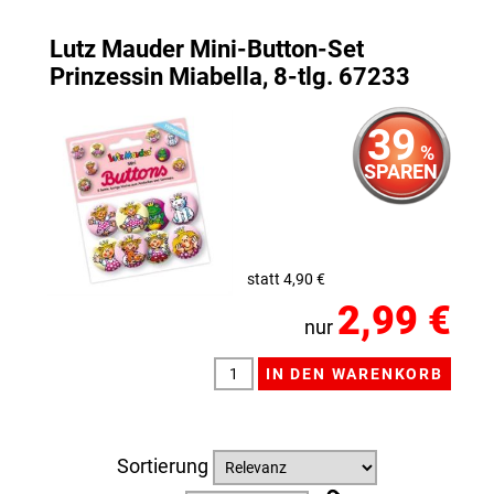
Lutz Mauder Mini-Button-Set
Prinzessin Miabella, 8-tlg. 67233
39
%
SPAREN
statt 4,90 €
2,99 €
nur
Sortierung