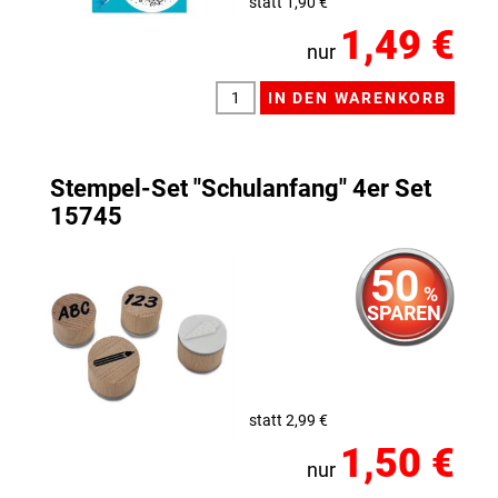
statt 1,90 €
1,49 €
nur
Stempel-Set "Schulanfang" 4er Set
15745
50
%
SPAREN
statt 2,99 €
1,50 €
nur