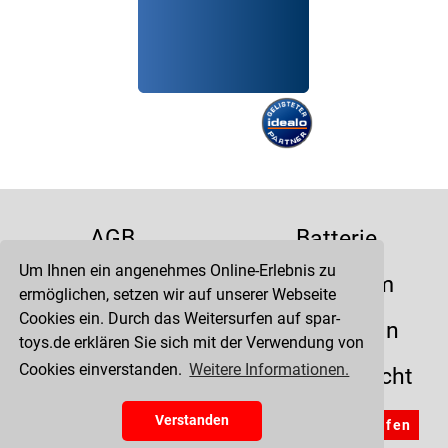
AGB
Batterie
Um Ihnen ein angenehmes Online-Erlebnis zu
Datenschutz
Impressum
ermöglichen, setzen wir auf unserer Webseite
Cookies ein. Durch das Weitersurfen auf spar-
Kontakt
Liefertermin
toys.de erklären Sie sich mit der Verwendung von
Cookies einverstanden.
Weitere Informationen.
Versandkosten
Widerrufsrecht
Zahlung
Verstanden