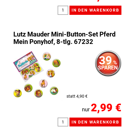
Lutz Mauder Mini-Button-Set Pferd
Mein Ponyhof, 8-tlg. 67232
39
%
SPAREN
statt 4,90 €
2,99 €
nur