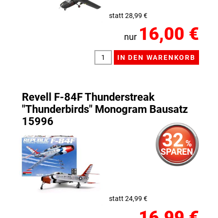
statt 28,99 €
16,00 €
nur
Revell F-84F Thunderstreak
"Thunderbirds" Monogram Bausatz
15996
32
%
SPAREN
statt 24,99 €
16,99 €