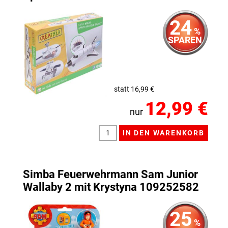
24
%
SPAREN
statt 16,99 €
12,99 €
nur
Simba Feuerwehrmann Sam Junior
Wallaby 2 mit Krystyna 109252582
25
%