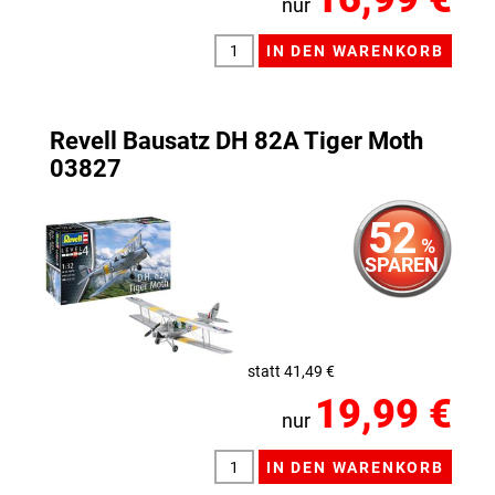
nur
Revell Bausatz DH 82A Tiger Moth
03827
52
%
SPAREN
statt 41,49 €
19,99 €
nur