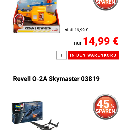
SPAREN
statt 19,99 €
14,99 €
nur
Revell O-2A Skymaster 03819
45
%
SPAREN