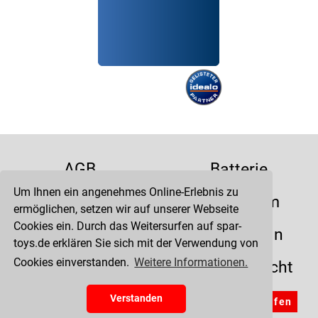
AGB
Batterie
Um Ihnen ein angenehmes Online-Erlebnis zu
Datenschutz
Impressum
ermöglichen, setzen wir auf unserer Webseite
Cookies ein. Durch das Weitersurfen auf spar-
Kontakt
Liefertermin
toys.de erklären Sie sich mit der Verwendung von
Cookies einverstanden.
Weitere Informationen.
Versandkosten
Widerrufsrecht
Zahlung
Verstanden