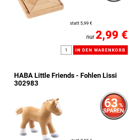
statt 5,99 €
2,99 €
nur
HABA Little Friends - Fohlen Lissi
302983
63
%
SPAREN