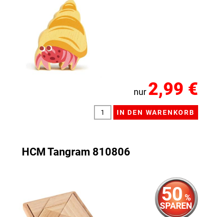
2,99 €
nur
HCM Tangram 810806
50
%
SPAREN