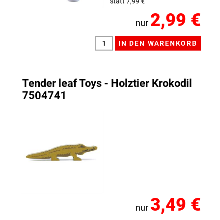
statt 7,99 €
2,99 €
nur
Tender leaf Toys - Holztier Krokodil
7504741
3,49 €
nur