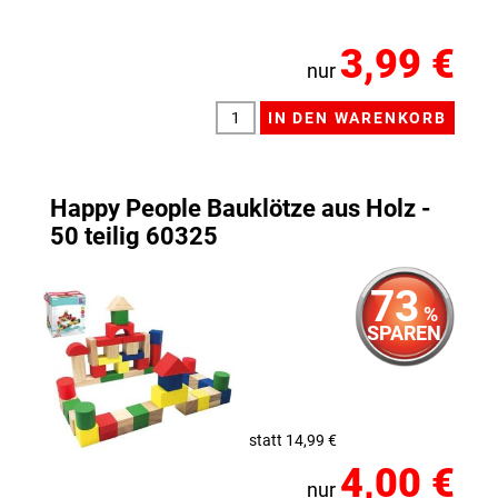
3,99 €
nur
Happy People Bauklötze aus Holz -
50 teilig 60325
73
%
SPAREN
statt 14,99 €
4,00 €
nur