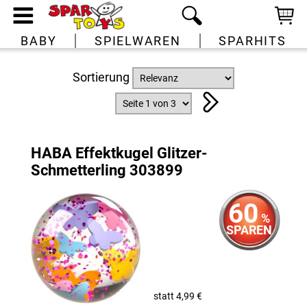
BABY
SPIELWAREN
SPARHITS
Sortierung
HABA Effektkugel Glitzer-
Schmetterling 303899
60
%
SPAREN
statt 4,99 €