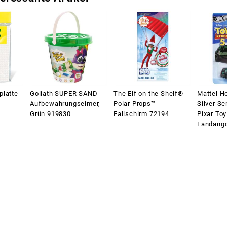
platte
Goliath SUPER SAND
The Elf on the Shelf®
Mattel H
Aufbewahrungseimer,
Polar Props™
Silver Se
Grün 919830
Fallschirm 72194
Pixar Toy
Fandang