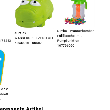
Simba - Wasserbomben
sunflex
Füllflasche, mit
WASSERSPRITZPISTOLE
 75253
Pumpfunktion
KROKODIL 00582
107796090
BEMA®
brett
m
eressante Artikel