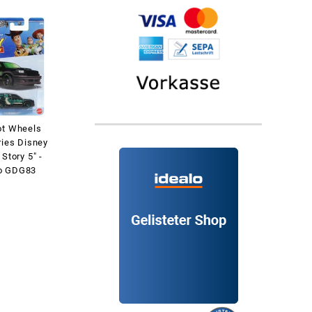
ot Wheels
ries Disney
 Story 5" -
o GDG83