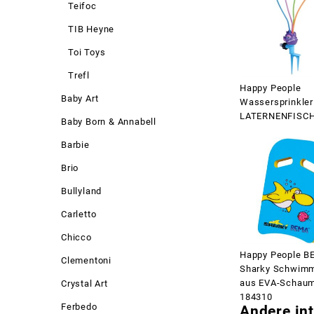
Teifoc
TIB Heyne
Toi Toys
Trefl
Happy People
Baby Art
Wassersprinkler
LATERNENFISCH
Baby Born & Annabell
Barbie
Brio
Bullyland
Carletto
Chicco
Happy People 
Clementoni
Sharky Schwimm
aus EVA-Schau
Crystal Art
184310
Ferbedo
Andere int