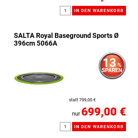
SALTA Royal Baseground Sports Ø
396cm 5066A
13
%
SPAREN
statt 799,00 €
699,00 €
nur