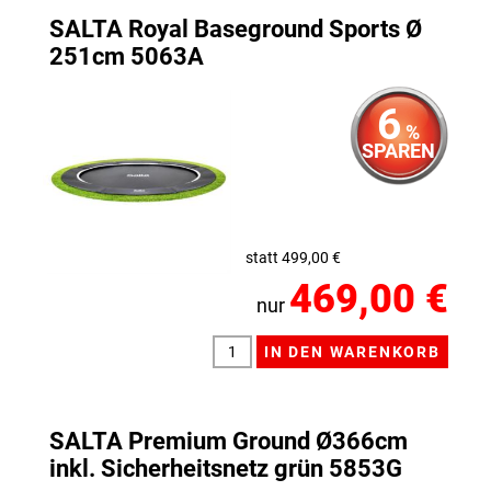
SALTA Royal Baseground Sports Ø
251cm 5063A
6
%
SPAREN
statt 499,00 €
469,00 €
nur
SALTA Premium Ground Ø366cm
inkl. Sicherheitsnetz grün 5853G