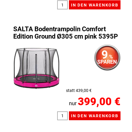
SALTA Bodentrampolin Comfort
Edition Ground Ø305 cm pink 5395P
9
%
SPAREN
statt 439,00 €
399,00 €
nur