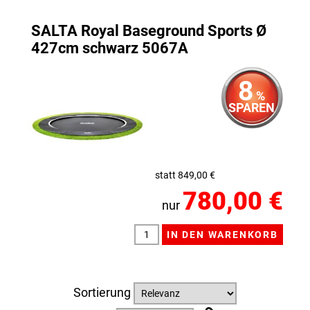
SALTA Royal Baseground Sports Ø
427cm schwarz 5067A
8
%
SPAREN
statt 849,00 €
780,00 €
nur
Sortierung