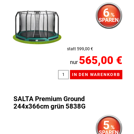
6
%
SPAREN
statt 599,00 €
565,00 €
nur
SALTA Premium Ground
244x366cm grün 5838G
5
%
SPAREN