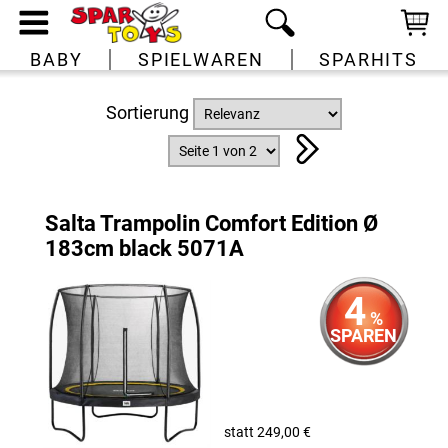
BABY
SPIELWAREN
SPARHITS
Sortierung
Salta Trampolin Comfort Edition Ø
183cm black 5071A
4
%
SPAREN
statt 249,00 €