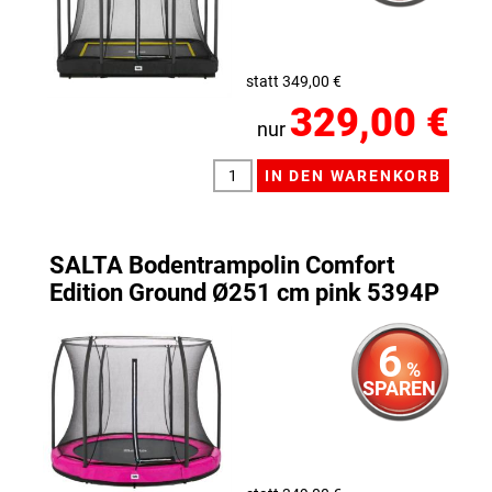
statt 349,00 €
329,00 €
nur
SALTA Bodentrampolin Comfort
Edition Ground Ø251 cm pink 5394P
6
%
SPAREN