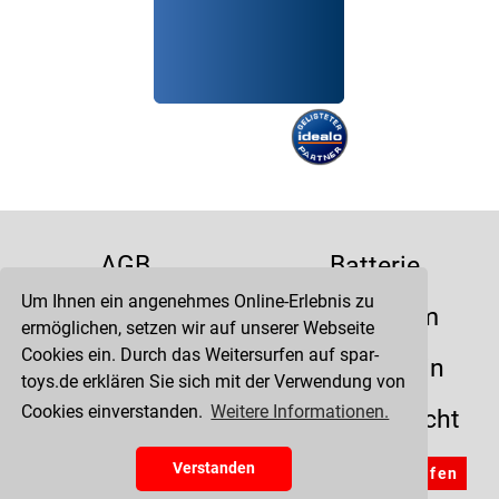
AGB
Batterie
Um Ihnen ein angenehmes Online-Erlebnis zu
Datenschutz
Impressum
ermöglichen, setzen wir auf unserer Webseite
Cookies ein. Durch das Weitersurfen auf spar-
Kontakt
Liefertermin
toys.de erklären Sie sich mit der Verwendung von
Cookies einverstanden.
Weitere Informationen.
Versandkosten
Widerrufsrecht
Zahlung
Verstanden