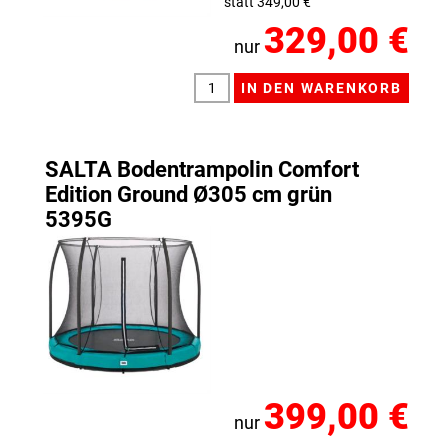
statt 349,00 €
329,00 €
nur
SALTA Bodentrampolin Comfort
Edition Ground Ø305 cm grün
5395G
399,00 €
nur