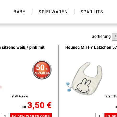
BABY
SPIELWAREN
SPARHITS
Sortierung
 sitzend weiß / pink mit
Heunec MIFFY Lätzchen 5
50
%
SPAREN
statt 6,99 €
statt 15
3,50 €
nur
n