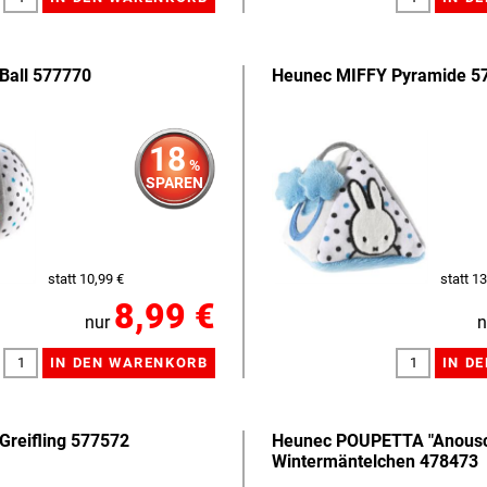
Ball 577770
Heunec MIFFY Pyramide 5
18
%
SPAREN
statt 10,99 €
statt 13
8,99 €
nur
n
Greifling 577572
Heunec POUPETTA "Anousc
Wintermäntelchen 478473