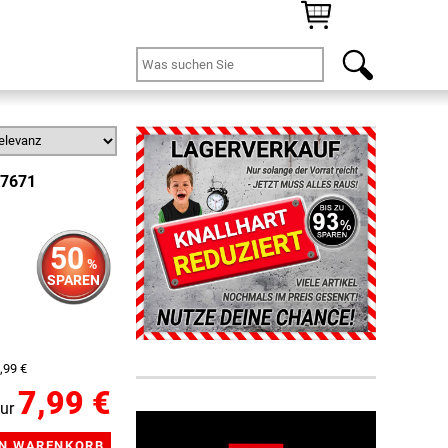
77671
50
%
SPAREN
,99 €
7,99 €
ur