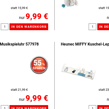
statt 15,99 €
statt 15
9,99 €
nur
n
Musikspieluhr 577978
Heunec MIFFY Kuschel-Lep
55
%
SPAREN
statt 21,99 €
statt 23
9,99 €
nur
n