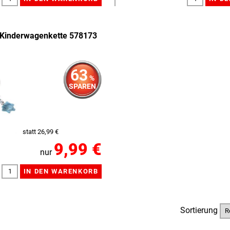
Kinderwagenkette 578173
63
%
SPAREN
statt 26,99 €
9,99 €
nur
Sortierung