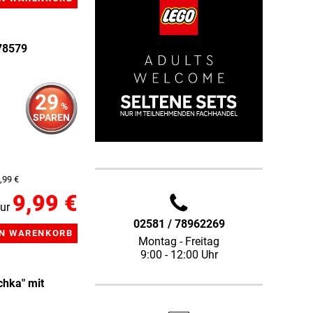
78579
29
%
SPAREN
,99 €
9,99 €
ur
02581 / 78962269
Montag - Freitag
9:00 - 12:00 Uhr
hka" mit