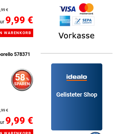
,99 €
9,99 €
ur
orello 578371
58
%
SPAREN
,99 €
9,99 €
ur