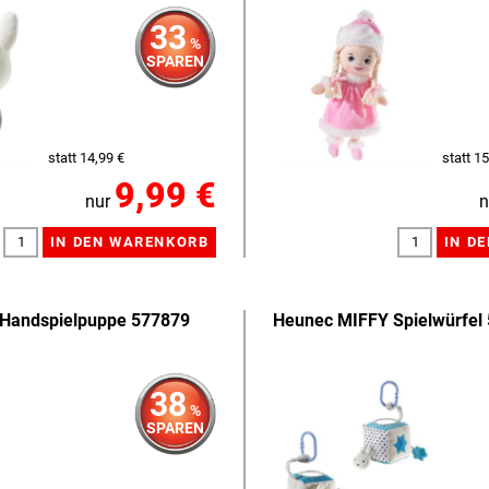
33
%
SPAREN
statt 14,99 €
statt 15
9,99 €
nur
n
Handspielpuppe 577879
Heunec MIFFY Spielwürfel
38
%
SPAREN