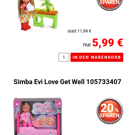
SPAREN
statt 11,99 €
5,99 €
nur
Simba Evi Love Get Well 105733407
20
%
SPAREN