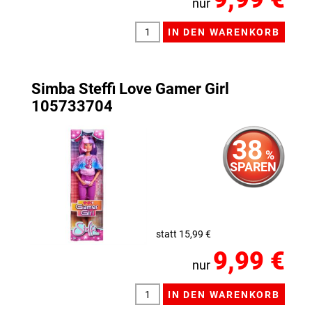
nur
Simba Steffi Love Gamer Girl
105733704
38
%
SPAREN
statt 15,99 €
9,99 €
nur