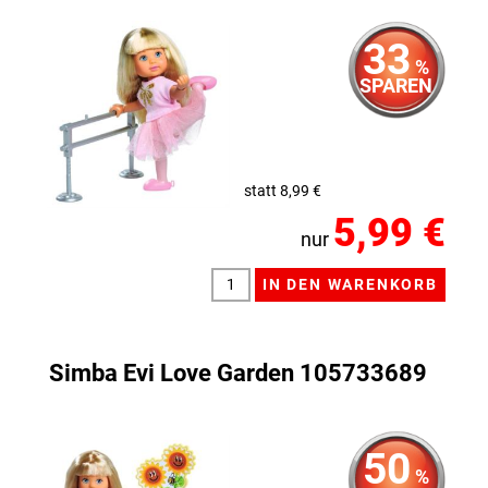
33
%
SPAREN
statt 8,99 €
5,99 €
nur
Simba Evi Love Garden 105733689
50
%