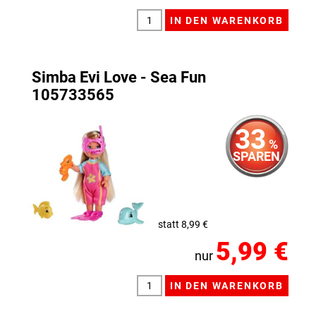
Simba Evi Love - Sea Fun
105733565
33
%
SPAREN
statt 8,99 €
5,99 €
nur