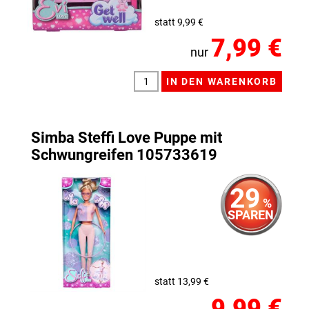
statt 9,99 €
7,99 €
nur
Simba Steffi Love Puppe mit
Schwungreifen 105733619
29
%
SPAREN
statt 13,99 €
9,99 €