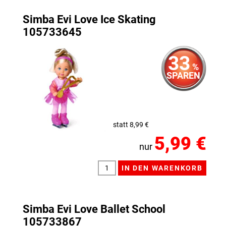
Simba Evi Love Ice Skating
105733645
33
%
SPAREN
statt 8,99 €
5,99 €
nur
Simba Evi Love Ballet School
105733867