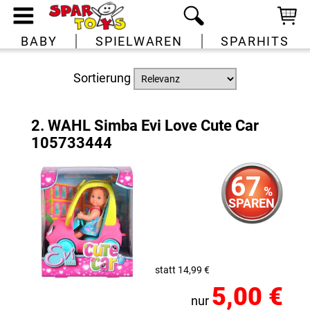
BABY
SPIELWAREN
SPARHITS
Sortierung
2. WAHL Simba Evi Love Cute Car
105733444
67
%
SPAREN
statt 14,99 €
5,00 €
nur