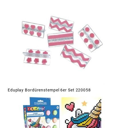
Eduplay Bordürenstempel 6er Set 220058