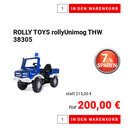
ROLLY TOYS rollyUnimog THW
38305
7
%
SPAREN
statt 215,00 €
200,00 €
nur