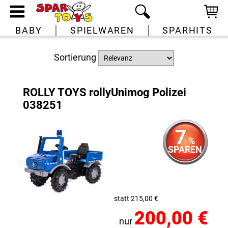
BABY
SPIELWAREN
SPARHITS
Sortierung
ROLLY TOYS rollyUnimog Polizei
038251
7
%
SPAREN
statt 215,00 €
200,00 €
nur