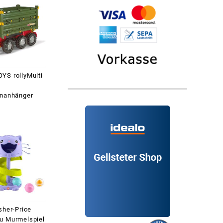
YS rollyMulti
enanhänger
sher-Price
u Murmelspiel