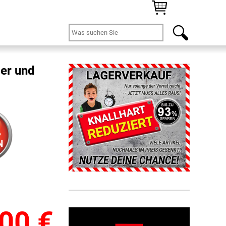
er und
%
N
,00
€