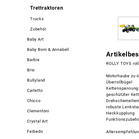
Trettraktoren
Trucks
Zubehör
Baby Art
Baby Born & Annabell
Artikelbe
Barbie
ROLLY TOYS roll
Brio
Motorhaube zu ö
Bullyland
Überrollbügel
Kettenspannung 
Carletto
geschützter Ket
Chicco
Drehschemellen
robuste Lenkst
Clementoni
Heckkupplung
Funktionszubehö
Crystal Art
Ferbedo
Altersempfehlun