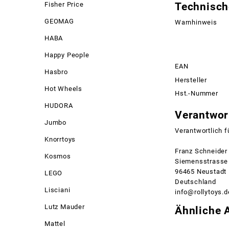
Fisher Price
Technisch
GEOMAG
Warnhinweis
HABA
Happy People
EAN
Hasbro
Hersteller
Hot Wheels
Hst.-Nummer
HUDORA
Verantwort
Jumbo
Verantwortlich f
Knorrtoys
Franz Schneide
Kosmos
Siemensstrasse
96465 Neustadt
LEGO
Deutschland
Lisciani
info@rollytoys.d
Lutz Mauder
Ähnliche A
Mattel