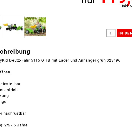
inkl. 
schreibung
yKid Deutz-Fahr 5115 G TB mit Lader und Anhänger grün 023196
ffnen
einstellbar
tenantrieb
kung
ange
r nachrüstbar
g: 2½ - 5 Jahre