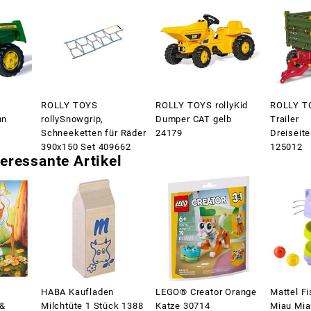
ROLLY TOYS
ROLLY TOYS rollyKid
ROLLY TO
hn
rollySnowgrip,
Dumper CAT gelb
Trailer
Schneeketten für Räder
24179
Dreiseit
390x150 Set 409662
125012
eressante Artikel
HABA Kaufladen
LEGO® Creator Orange
Mattel Fi
 &
Milchtüte 1 Stück 1388
Katze 30714
Miau Mia