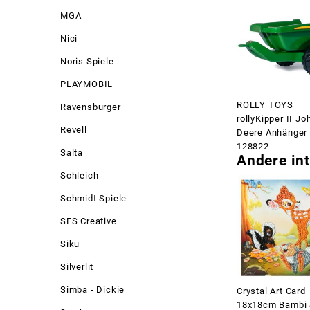
MGA
Nici
Noris Spiele
PLAYMOBIL
ROLLY TOYS
Ravensburger
rollyKipper II Jo
Revell
Deere Anhänger
128822
Salta
Andere int
Schleich
Schmidt Spiele
SES Creative
Siku
Silverlit
Simba - Dickie
Crystal Art Card
18x18cm Bambi