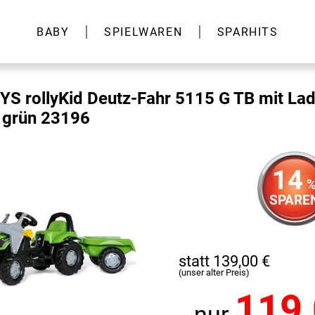
BABY
SPIELWAREN
SPARHITS
S rollyKid Deutz-Fahr 5115 G TB mit Lad
 grün 23196
14
SPARE
statt 139,00 €
(unser alter Preis)
119
nur