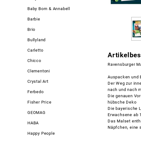
Baby Born & Annabell
Barbie
Brio
Bullyland
Carletto
Artikelbe
Chicco
Ravensburger Ma
Clementoni
Auspacken und E
Crystal Art
Der Weg zur inn
nach und nach m
Ferbedo
Die genauen Vorg
Fisher Price
hübsche Deko
Die bayerische L
GEOMAG
Erwachsene ab 
Das Malset enth
HABA
Näpfchen, eine s
Happy People