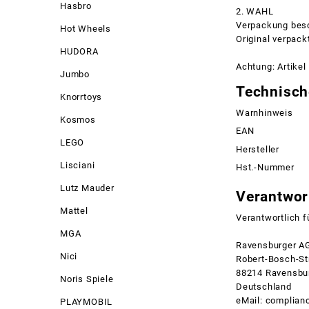
Hasbro
2. WAHL
Verpackung besc
Hot Wheels
Original verpack
HUDORA
Achtung: Artike
Jumbo
Technisch
Knorrtoys
Warnhinweis
Kosmos
EAN
LEGO
Hersteller
Lisciani
Hst.-Nummer
Lutz Mauder
Verantwort
Mattel
Verantwortlich f
MGA
Ravensburger A
Nici
Robert-Bosch-Str
88214 Ravensbu
Noris Spiele
Deutschland
eMail: complia
PLAYMOBIL