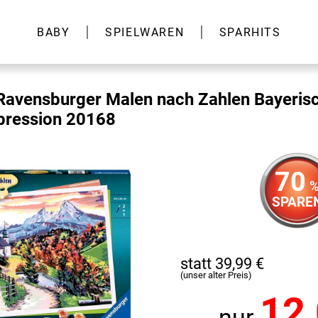
BABY
SPIELWAREN
SPARHITS
Ravensburger Malen nach Zahlen Bayeris
pression 20168
70
SPARE
statt 39,99 €
(unser alter Preis)
12
nur