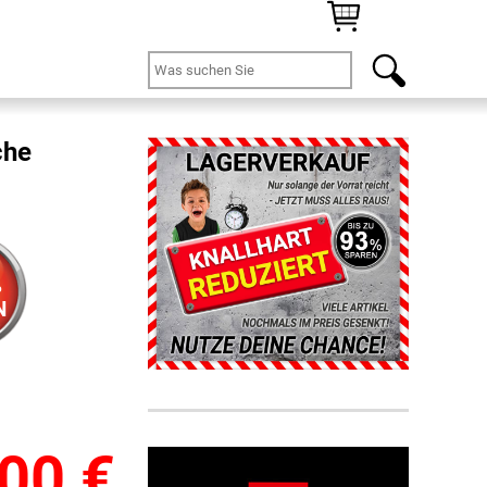
che
%
N
,00
€