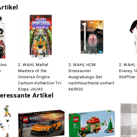
rtikel
 Uno
2. WAHL Mattel
2. WAHL HCM
2. WAHL
3
Masters of the
Dinosaurier
Disney 1
Universe Origins
Ausgrabungs-Set
Stofftier
Cartoon-Kollektion Tri-
nachtleuchtend sortiert
Klops JHJ93
665920
eressante Artikel