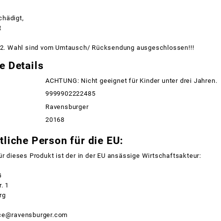
hädigt,
t
l 2. Wahl sind vom Umtausch/ Rücksendung ausgeschlossen!!!
e Details
ACHTUNG: Nicht geeignet für Kinder unter drei Jahren.
9999902222485
Ravensburger
20168
liche Person für die EU:
ür dieses Produkt ist der in der EU ansässige Wirtschaftsakteur:
G
. 1
rg
nce@ravensburger.com