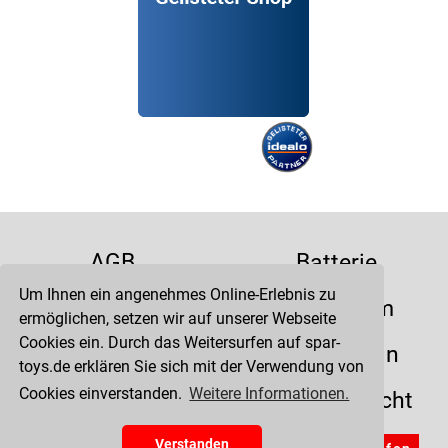
AGB
Batterie
Um Ihnen ein angenehmes Online-Erlebnis zu
Datenschutz
Impressum
ermöglichen, setzen wir auf unserer Webseite
Cookies ein. Durch das Weitersurfen auf spar-
Kontakt
Liefertermin
toys.de erklären Sie sich mit der Verwendung von
Cookies einverstanden.
Weitere Informationen.
Versandkosten
Widerrufsrecht
Zahlung
Verstanden