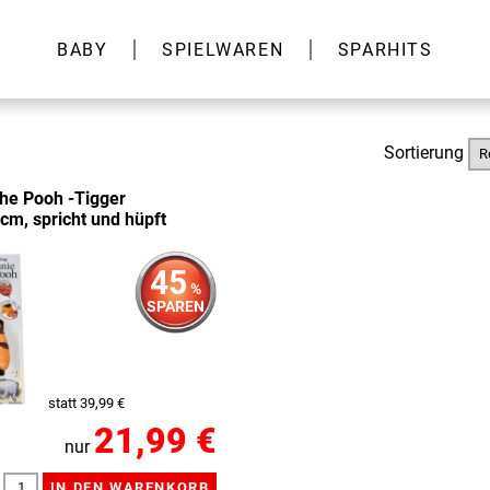
BABY
SPIELWAREN
SPARHITS
Sortierung
the Pooh -Tigger
 cm, spricht und hüpft
45
%
SPAREN
statt 39,99 €
21,99 €
nur