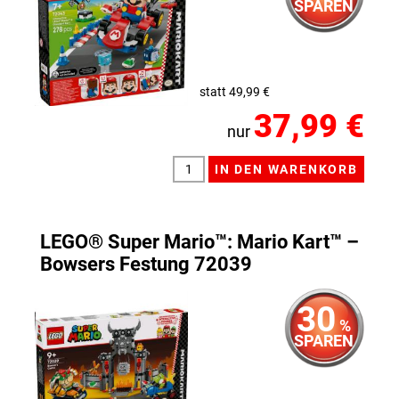
SPAREN
statt 49,99 €
37,99 €
nur
LEGO® Super Mario™: Mario Kart™ –
Bowsers Festung 72039
30
%
SPAREN