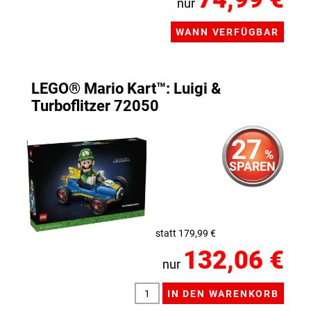
nur
LEGO® Mario Kart™: Luigi &
Turboflitzer 72050
27
%
SPAREN
statt 179,99 €
132,06 €
nur