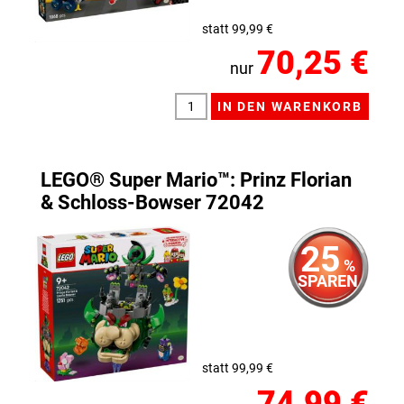
statt 99,99 €
70,25 €
nur
LEGO® Super Mario™: Prinz Florian
& Schloss-Bowser 72042
25
%
SPAREN
statt 99,99 €
74,99 €