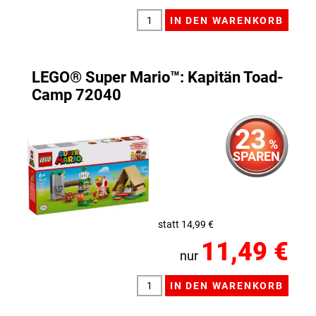
LEGO® Super Mario™: Kapitän Toad-
Camp 72040
23
%
SPAREN
statt 14,99 €
11,49 €
nur