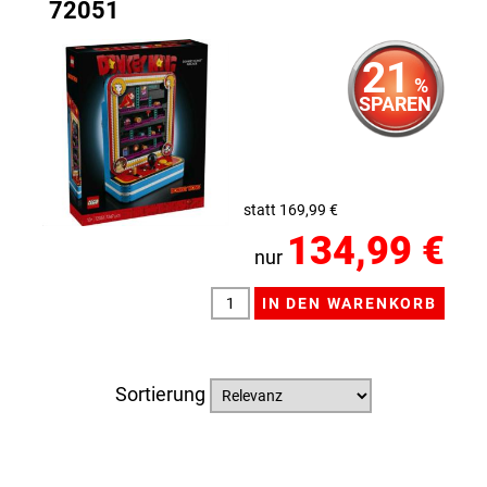
72051
21
%
SPAREN
statt 169,99 €
134,99 €
nur
Sortierung