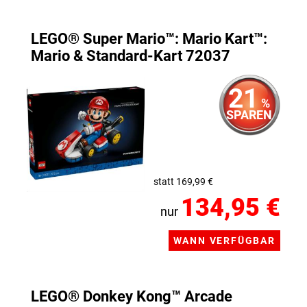
LEGO® Super Mario™: Mario Kart™:
Mario & Standard-Kart 72037
21
%
SPAREN
statt 169,99 €
134,95 €
nur
LEGO® Donkey Kong™ Arcade