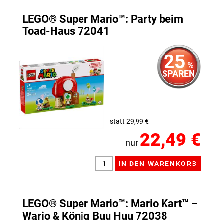
LEGO® Super Mario™: Party beim
Toad-Haus 72041
25
%
SPAREN
statt 29,99 €
22,49 €
nur
LEGO® Super Mario™: Mario Kart™ –
Wario & König Buu Huu 72038