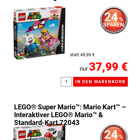
24
%
SPAREN
statt 49,99 €
37,99 €
nur
LEGO® Super Mario™: Mario Kart™ –
Interaktiver LEGO® Mario™ &
Standard-Kart 72043
24
%