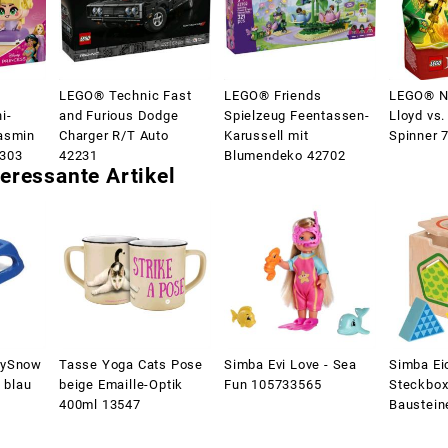
LEGO® Technic Fast
LEGO® Friends
LEGO® 
i-
and Furious Dodge
Spielzeug Feentassen-
Lloyd vs
asmin
Charger R/T Auto
Karussell mit
Spinner 
3303
42231
Blumendeko 42702
eressante Artikel
lySnow
Tasse Yoga Cats Pose
Simba Evi Love - Sea
Simba Ei
n blau
beige Emaille-Optik
Fun 105733565
Steckbox
400ml 13547
Baustein