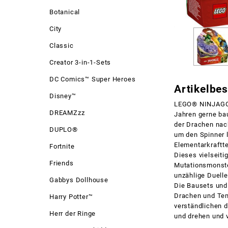
Botanical
City
Classic
Creator 3-in-1-Sets
DC Comics™ Super Heroes
Artikelbe
Disney™
LEGO® NINJAGO® 
DREAMZzz
Jahren gerne ba
der Drachen nac
DUPLO®
um den Spinner l
Elementarkraftte
Fortnite
Dieses vielseiti
Friends
Mutationsmonste
unzählige Duelle
Gabbys Dollhouse
Die Bausets un
Drachen und Temp
Harry Potter™
verständlichen d
Herr der Ringe
und drehen und v