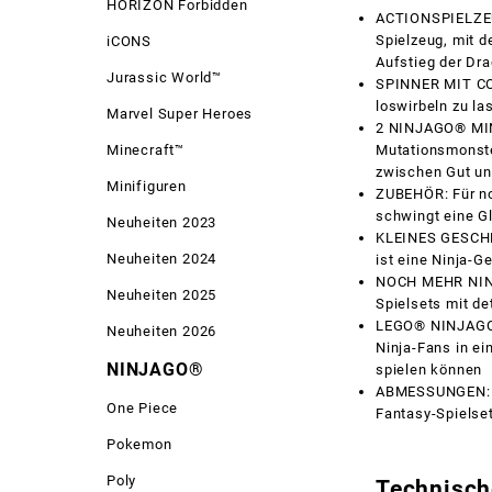
HORIZON Forbidden
ACTIONSPIELZEU
Spielzeug, mit d
iCONS
Aufstieg der Dr
Jurassic World™
SPINNER MIT CO
loswirbeln zu las
Marvel Super Heroes
2 NINJAGO® MINI
Minecraft™
Mutationsmonster
zwischen Gut un
Minifiguren
ZUBEHÖR: Für no
schwingt eine G
Neuheiten 2023
KLEINES GESCHEN
Neuheiten 2024
ist eine Ninja-G
NOCH MEHR NINJ
Neuheiten 2025
Spielsets mit d
LEGO® NINJAGO®
Neuheiten 2026
Ninja-Fans in ei
NINJAGO®
spielen können
ABMESSUNGEN: Mi
One Piece
Fantasy-Spielset
Pokemon
Poly
Technisch