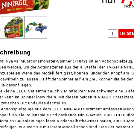
inkl. 
schreibung
Nya vs. Mutationsmonster-Spinner (71849) ist ein Actionspielzeug, 
uen werden, um die Actionszenen aus der 4. Staffel der TV-Serie NIN
hzuspielen Wenn das Modell fertig ist, können Kinder den Knopf am K
oswirbeln zu lassen. Trifft der Spinner auf ein Ziel, können die beiden
ile davonfliegen.
ge kleine LEGO Set enthält auch 2 Minifiguren: Nya schwingt eine Glef
r kann im Spinner loswirbeln. Mit diesen beiden NINJAGO Charaktere
 zwischen Gut und Böse darstellen.
d Actionspielzeuge aus dem LEGO NINJAGO Sortiment umfassen Mechs
el für viele Rollenspiele und packende Ninja-Action. Die LEGO Build
igitalen Bauanleitungen lässt Kinder selbstbewusst bauen, ein 3D-Mo
erfolgen, wie weit sie mit ihrem Modell schon sind. Das Set besteht a