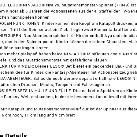
G: LEGO® NINJAGO® Nya vs. Mutationsmonster-Spinner (71849) ist e
em Kinder ab 6 Jahren die Actionszenen aus der 4. Staffel der TV-Se
achen nachspielen können
OLEN FUNKTIONEN: Kinder können den Knopf am Katapult drücken, u
sen. Trifft der Spinner auf ein Ziel, fliegen zwei Elementarkraftteile 
FIGUREN: Das Abenteuerspielset für Kinder enthält Nya und ein bös
, das in den Spinner passt. Kinder können die beiden Charaktere viel
d Böse austragen lassen
ch mehr Spielspaß haben beide NINJAGO® Minifiguren coole Ausrüs
lefe, und das Mutationsmonster hat gefährliche Klauen
K FÜR KINDER: Dieses LEGO® Set bietet ein packendes Bau- und Sp
eschenkidee für Kinder, die Fantasy-Abenteuer mit Actionspielzeug lie
A-ABENTEUER: Schau dir noch weitere separat erhältliche LEGO® 
etailreichen Drachen, Mechs, Tempeln und Fahrzeugen an
 SPIELSETS IN HÜLLE UND FÜLLE: Dieses breite Spektrum an Kinder
ne Fantasy-Welt eintauchen, in der sie besonders fantasievoll mit ihre
t Katapult und Mutationsmonster-Minifigur ist der Spinner aus dies
 6 cm hoch, 11 cm lang und 9 cm breit
e Details