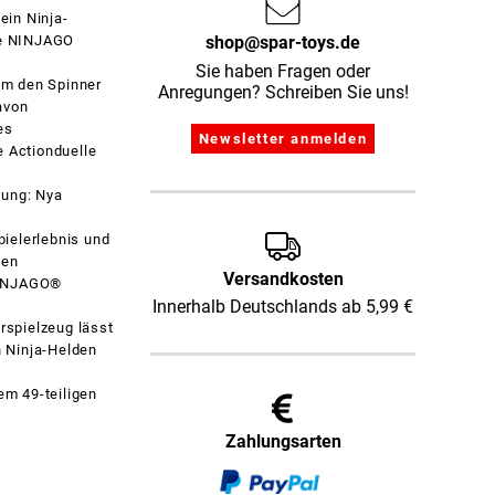
in Ninja-
shop@spar-toys.de
rie NINJAGO
Sie haben Fragen oder
m den Spinner
Anregungen? Schreiben Sie uns!
davon
es
e Actionduelle
tung: Nya
ielerlebnis und
ben
Versandkosten
NINJAGO®
Innerhalb Deutschlands ab 5,99 €
spielzeug lässt
n Ninja-Helden
em 49-teiligen
Zahlungsarten