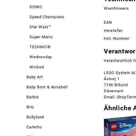
SONIC
Warnhinweis
Speed Champions
EAN
Star Wars™
Hersteller
Super Mario
Hst.-Nummer
TECHNIC®
Verantwort
Wednesday
Verantwortlich f
Wicked
LEGO System A
Baby Art
Åstvej 1
7190 Billund
Baby Born & Annabell
Dänemark
Email: ShopTer
Barbie
Ähnliche A
Brio
Bullyland
Carletto