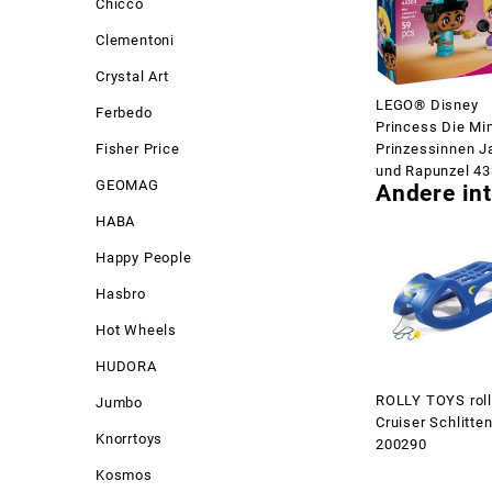
Chicco
Clementoni
Crystal Art
LEGO® Disney
Ferbedo
Princess Die Min
Fisher Price
Prinzessinnen J
und Rapunzel 4
GEOMAG
Andere int
HABA
Happy People
Hasbro
Hot Wheels
HUDORA
ROLLY TOYS rol
Jumbo
Cruiser Schlitte
Knorrtoys
200290
Kosmos