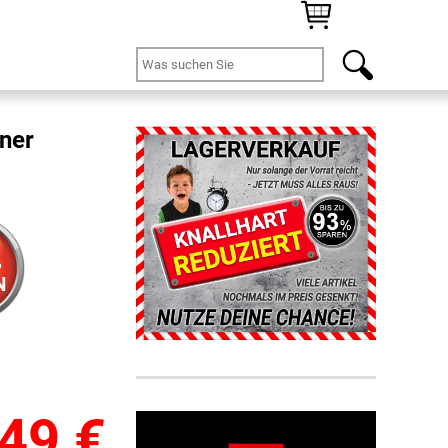
ner
%
N
,49
€