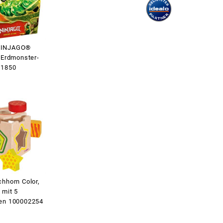
NINJAGO®
. Erdmonster-
71850
chhorn Color,
 mit 5
en 100002254