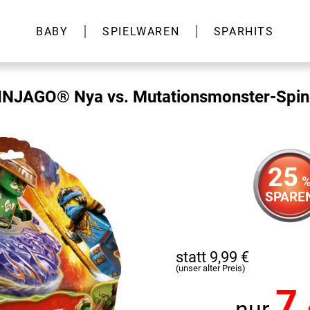
BABY
SPIELWAREN
SPARHITS
NJAGO® Nya vs. Mutationsmonster-Spin
25
SPARE
statt 9,99 €
(unser alter Preis)
7
nur