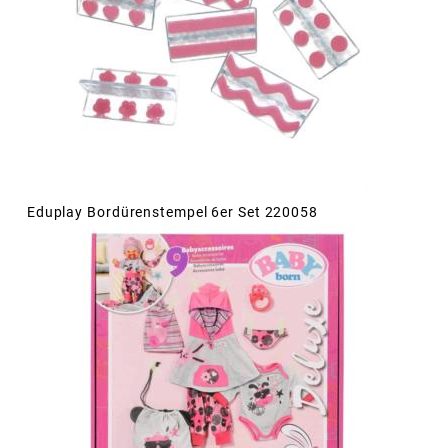
Eduplay Bordürenstempel 6er Set 220058