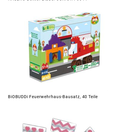
BiOBUDDi Feuerwehrhaus-Bausatz, 40 Teile