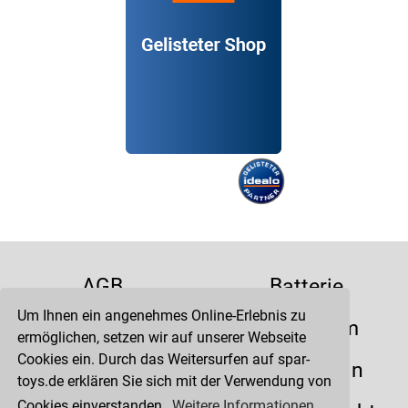
AGB
Batterie
Um Ihnen ein angenehmes Online-Erlebnis zu
Datenschutz
Impressum
ermöglichen, setzen wir auf unserer Webseite
Cookies ein. Durch das Weitersurfen auf spar-
Kontakt
Liefertermin
toys.de erklären Sie sich mit der Verwendung von
Cookies einverstanden.
Weitere Informationen.