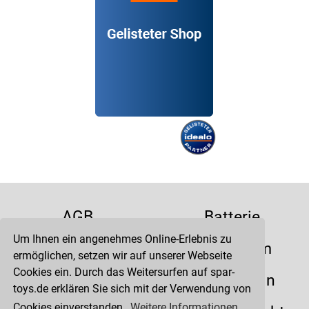
AGB
Batterie
Um Ihnen ein angenehmes Online-Erlebnis zu
Datenschutz
Impressum
ermöglichen, setzen wir auf unserer Webseite
Cookies ein. Durch das Weitersurfen auf spar-
Kontakt
Liefertermin
toys.de erklären Sie sich mit der Verwendung von
Cookies einverstanden.
Weitere Informationen.