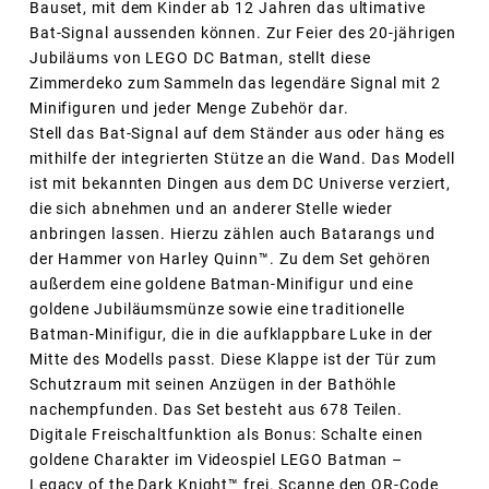
Bauset, mit dem Kinder ab 12 Jahren das ultimative
Bat-Signal aussenden können. Zur Feier des 20-jährigen
Jubiläums von LEGO DC Batman, stellt diese
Zimmerdeko zum Sammeln das legendäre Signal mit 2
Minifiguren und jeder Menge Zubehör dar.
Stell das Bat-Signal auf dem Ständer aus oder häng es
mithilfe der integrierten Stütze an die Wand. Das Modell
ist mit bekannten Dingen aus dem DC Universe verziert,
die sich abnehmen und an anderer Stelle wieder
anbringen lassen. Hierzu zählen auch Batarangs und
der Hammer von Harley Quinn™. Zu dem Set gehören
außerdem eine goldene Batman-Minifigur und eine
goldene Jubiläumsmünze sowie eine traditionelle
Batman-Minifigur, die in die aufklappbare Luke in der
Mitte des Modells passt. Diese Klappe ist der Tür zum
Schutzraum mit seinen Anzügen in der Bathöhle
nachempfunden. Das Set besteht aus 678 Teilen.
Digitale Freischaltfunktion als Bonus: Schalte einen
goldene Charakter im Videospiel LEGO Batman –
Legacy of the Dark Knight™ frei. Scanne den QR-Code