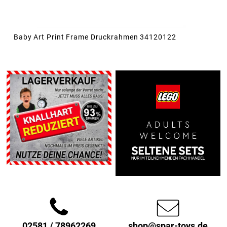
Baby Art Print Frame Druckrahmen 34120122
02581 / 78962269
shop@spar-toys.de