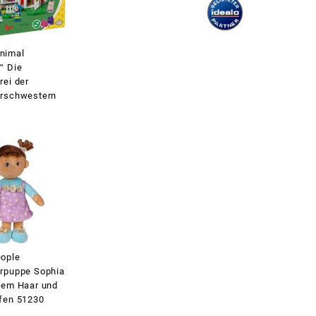
nimal
™ Die
rei der
rschwestern
ople
rpuppe Sophia
nem Haar und
fen 51230