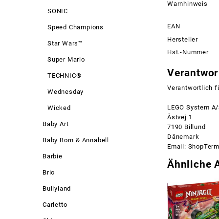
Warnhinweis
SONIC
EAN
Speed Champions
Hersteller
Star Wars™
Hst.-Nummer
Super Mario
Verantwort
TECHNIC®
Verantwortlich f
Wednesday
LEGO System A
Wicked
Åstvej 1
Baby Art
7190 Billund
Dänemark
Baby Born & Annabell
Email: ShopTer
Barbie
Ähnliche A
Brio
Bullyland
Carletto