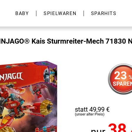
BABY
SPIELWAREN
SPARHITS
NJAGO® Kais Sturmreiter-Mech 71830 N
23
SPARE
statt 49,99 €
(unser alter Preis)
38
nur