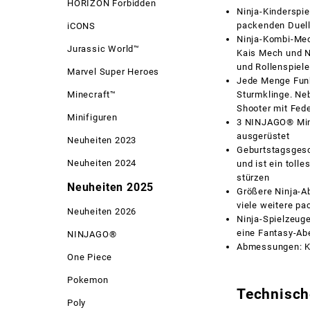
HORIZON Forbidden
Ninja-Kinderspi
packenden Duell
iCONS
Ninja-Kombi-Mec
Jurassic World™
Kais Mech und N
und Rollenspiele
Marvel Super Heroes
Jede Menge Funk
Minecraft™
Sturmklinge. Ne
Shooter mit Fe
Minifiguren
3 NINJAGO® Mini
ausgerüstet
Neuheiten 2023
Geburtstagsgesc
Neuheiten 2024
und ist ein toll
stürzen
Neuheiten 2025
Größere Ninja-A
viele weitere pa
Neuheiten 2026
Ninja-Spielzeug
eine Fantasy-Ab
NINJAGO®
Abmessungen: Ka
One Piece
Pokemon
Technisch
Poly