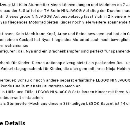
elzeug: Mit Kais Sturmreiter-Mech können Jungen und Mädchen ab 7 Ja
e aus der 3. Staffel der TV-Serie NINJAGO® Aufstieg der Drachen nac
h: Dieses große NINJAGO® Actionspielzeug lässt sich in 2 kleinere Mo
yas fliegendes Motorrad bieten Kinder noch viele weitere spannende 
tionen: Kais Mech kann Kopf, Arme und Beine bewegen und hat ein C
ben einem Cockpit hat Nyas fliegendes Motorrad auch noch beweglich
dermechanismus
figuren: Kai, Nya und ein Drachenkämpfer sind perfekt für spannend
henk für Kinder: Dieses Actionspielzeug bietet ein packendes Bau- un
es Geburtstagsgeschenk für Kinder, die sich gern mit ihren Ninja-Helde
benteuer: Schau dir noch andere separat erhältliche LEGO® NINJAGO®
ckende Duelle mit Kais Sturmreiter-Mech an
e in Hülle und Fülle: LEGO® NINJAGO® Sets lassen Kinder mit ihren Ni
enteuerwelt eintauchen
is Sturmreiter-Mech aus diesem 333-teiligen LEGO® Bauset ist 14 c
e Details