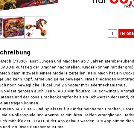
inkl. 
schreibung
r-Mech (71830) lässt Jungen und Mädchen ab 7 Jahren atemberauben
NJAGO® Aufstieg der Drachen nachstellen. Kinder können mit der groß
Mech dann in zwei kleinere Modelle zerteilen. Kais Mech hat ein Cockp
ge und kann Kopf, Arme und Beine bewegen. Nyas fliegendes Motorra
uch noch bewegliche Flügel und 2 Shooter mit Federmechanismus.
-Spielset gehören auch 3 NINJAGO Minifiguren: Kai schwingt 2 Kristal
Katanas und der böse Drachenkämpfer hält ein Schwert in der Hand, d
e austragen können.
O® NINJAGO Bau- und Spielsets für Kinder beinhalten Drachen, Fahr
 viele Rollenspiele und Abenteuer mit ihren Helden ermöglichen. Jedes
auch mithilfe der LEGO Builder App gebaut werden. Die App nimmt dich
s und intuitives Bauabenteuer mit.