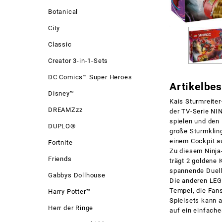
Botanical
City
Classic
Creator 3-in-1-Sets
DC Comics™ Super Heroes
Artikelbe
Disney™
Kais Sturmreite
DREAMZzz
der TV-Serie NI
spielen und den 
DUPLO®
große Sturmklin
einem Cockpit a
Fortnite
Zu diesem Ninja
Friends
trägt 2 goldene 
spannende Duell
Gabbys Dollhouse
Die anderen LEG
Tempel, die Fans
Harry Potter™
Spielsets kann 
Herr der Ringe
auf ein einfache