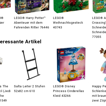
O®
LEGO® Harry Potter™
LEGO®
LEGO® A
zer
Abenteuer mit dem
Weihnachtsgesteck
Crossing
Fahrenden Ritter 76446
40743
Schneide
Schneide
77055
eressante Artikel
s The
Salta Leiter 2 Stufen
LEGO® Disney
Happy Pe
il (Jedi
52x82 cm 610
Princess Cinderellas
Schlenke
The
Kleid 43266
mit brau
G1549
zwei Zöp