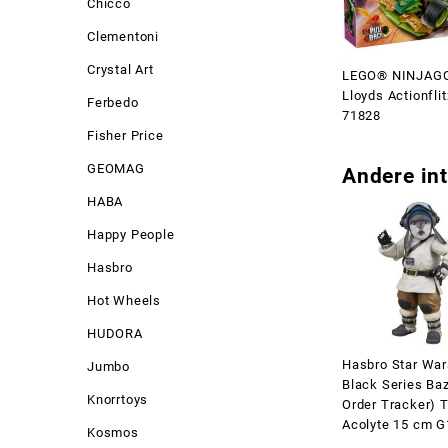
Chicco
Clementoni
Crystal Art
LEGO® NINJAG
Lloyds Actionflit
Ferbedo
71828
Fisher Price
GEOMAG
Andere int
HABA
Happy People
Hasbro
Hot Wheels
HUDORA
Hasbro Star War
Jumbo
Black Series Baz
Knorrtoys
Order Tracker) 
Acolyte 15 cm 
Kosmos