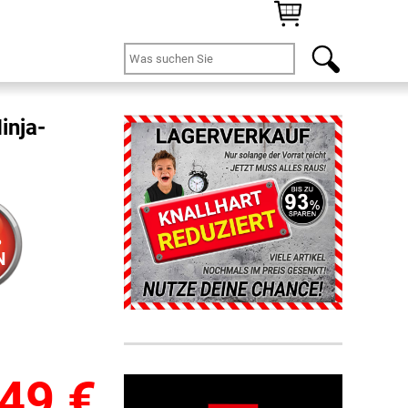
inja-
%
N
,49
€