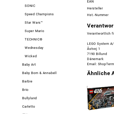
EAN
SONIC
Hersteller
Speed Champions
Hst.-Nummer
Star Wars™
Verantwort
Super Mario
Verantwortlich f
TECHNIC®
LEGO System A
Wednesday
Åstvej 1
7190 Billund
Wicked
Dänemark
Email: ShopTer
Baby Art
Ähnliche A
Baby Born & Annabell
Barbie
Brio
Bullyland
Carletto