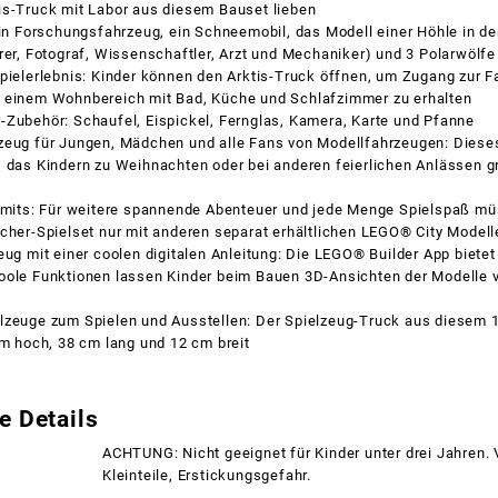
is-Truck mit Labor aus diesem Bauset lieben
Ein Forschungsfahrzeug, ein Schneemobil, das Modell einer Höhle in der
rer, Fotograf, Wissenschaftler, Arzt und Mechaniker) und 3 Polarwölfe
pielerlebnis: Kinder können den Arktis-Truck öffnen, um Zugang zur F
 einem Wohnbereich mit Bad, Küche und Schlafzimmer zu erhalten
-Zubehör: Schaufel, Eispickel, Fernglas, Kamera, Karte und Pfanne
zeug für Jungen, Mädchen und alle Fans von Modellfahrzeugen: Dieses 
, das Kindern zu Weihnachten oder bei anderen feierlichen Anlässen 
Limits: Für weitere spannende Abenteuer und jede Menge Spielspaß m
scher-Spielset nur mit anderen separat erhältlichen LEGO® City Model
eug mit einer coolen digitalen Anleitung: Die LEGO® Builder App bietet 
oole Funktionen lassen Kinder beim Bauen 3D-Ansichten der Modelle 
lzeuge zum Spielen und Ausstellen: Der Spielzeug-Truck aus diesem 1
cm hoch, 38 cm lang und 12 cm breit
e Details
ACHTUNG: Nicht geeignet für Kinder unter drei Jahren.
Kleinteile, Erstickungsgefahr.