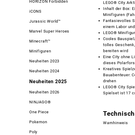
HORIZON Forbidden
LEGO® City Arkt
Inhalt der Box: 
iCONS
Minifiguren (Fah
Fantasievolles S
Jurassic World™
einem Labor und
Marvel Super Heroes
LEGO® Minifigur
Cooles Bauspiel
Minecraft™
tolles Geschenk
bereiten wird
Minifiguren
Eine City ohne 
Neuheiten 2023
dieses Polarfor
Kreatives Spielz
Neuheiten 2024
Bauabenteuer. C
Neuheiten 2025
drehen
LEGO® City Spie
Neuheiten 2026
Spielset ist 17 
NINJAGO®
One Piece
Technisch
Pokemon
Warnhinweis
Poly