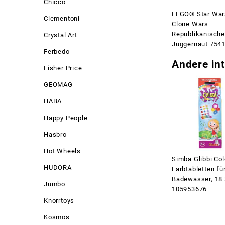
Chicco
LEGO® Star War
Clementoni
Clone Wars
Republikanische
Crystal Art
Juggernaut 754
Ferbedo
Andere int
Fisher Price
GEOMAG
HABA
Happy People
Hasbro
Hot Wheels
Simba Glibbi Col
HUDORA
Farbtabletten fü
Badewasser, 18
Jumbo
105953676
Knorrtoys
Kosmos