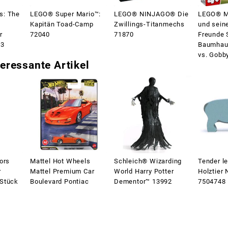
s: The
LEGO® Super Mario™:
LEGO® NINJAGO® Die
LEGO® Ma
Kapitän Toad-Camp
Zwillings-Titanmechs
und sein
r
72040
71870
Freunde
13
Baumhaus
vs. Gobb
eressante Artikel
ors
Mattel Hot Wheels
Schleich® Wizarding
Tender le
r
Mattel Premium Car
World Harry Potter
Holztier 
 Stück
Boulevard Pontiac
Dementor™ 13992
7504748