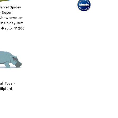
rvel Spidey
e Super-
 Showdown am
: Spidey-Rex
y-Raptor 11200
af Toys -
Nilpferd