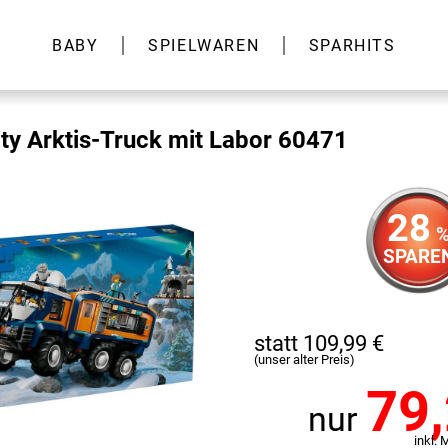
BABY
SPIELWAREN
SPARHITS
y Arktis-Truck mit Labor 60471
28
SPARE
statt 109,99 €
(unser alter Preis)
79
nur
inkl. 