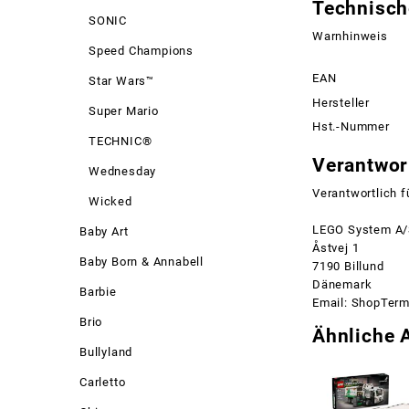
Technisch
SONIC
Warnhinweis
Speed Champions
EAN
Star Wars™
Hersteller
Super Mario
Hst.-Nummer
TECHNIC®
Verantwort
Wednesday
Verantwortlich f
Wicked
LEGO System A
Baby Art
Åstvej 1
Baby Born & Annabell
7190 Billund
Dänemark
Barbie
Email: ShopTer
Brio
Ähnliche A
Bullyland
Carletto