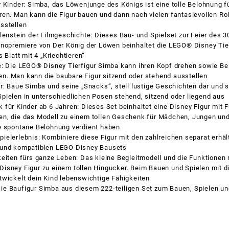
r Kinder: Simba, das Löwenjunge des Königs ist eine tolle Belohnung 
en. Man kann die Figur bauen und dann nach vielen fantasievollen Ro
sstellen
lenstein der Filmgeschichte: Dieses Bau- und Spielset zur Feier des 3
inopremiere von Der König der Löwen beinhaltet die LEGO® Disney Tie
 Blatt mit 4 „Kriechtieren“
e: Die LEGO® Disney Tierfigur Simba kann ihren Kopf drehen sowie Be
. Man kann die baubare Figur sitzend oder stehend ausstellen
r: Baue Simba und seine „Snacks“, stell lustige Geschichten dar und s
pielen in unterschiedlichen Posen stehend, sitzend oder liegend aus
für Kinder ab 6 Jahren: Dieses Set beinhaltet eine Disney Figur mit 
n, die das Modell zu einem tollen Geschenk für Mädchen, Jungen un
e spontane Belohnung verdient haben
elerlebnis: Kombiniere diese Figur mit den zahlreichen separat erhä
 und kompatiblen LEGO Disney Bausets
keiten fürs ganze Leben: Das kleine Begleitmodell und die Funktione
isney Figur zu einem tollen Hingucker. Beim Bauen und Spielen mit 
twickelt dein Kind lebenswichtige Fähigkeiten
e Baufigur Simba aus diesem 222-teiligen Set zum Bauen, Spielen und