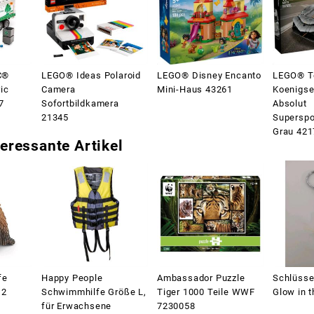
C®
LEGO® Ideas Polaroid
LEGO® Disney Encanto
LEGO® T
ic
Camera
Mini-Haus 43261
Koenigse
7
Sofortbildkamera
Absolut
21345
Superspo
Grau 421
eressante Artikel
fe
Happy People
Ambassador Puzzle
Schlüsse
12
Schwimmhilfe Größe L,
Tiger 1000 Teile WWF
Glow in t
für Erwachsene
7230058