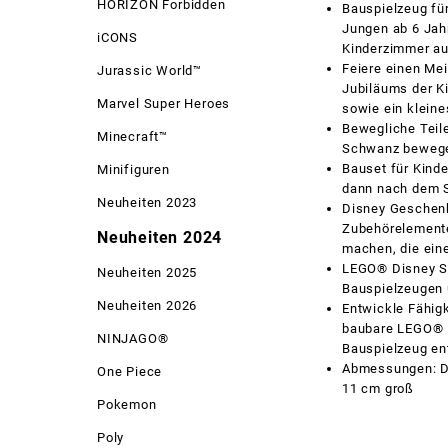
HORIZON Forbidden
Bauspielzeug fü
Jungen ab 6 Jahr
iCONS
Kinderzimmer au
Feiere einen Mei
Jurassic World™
Jubiläums der K
Marvel Super Heroes
sowie ein kleines
Bewegliche Teil
Minecraft™
Schwanz bewegen
Bauset für Kinde
Minifiguren
dann nach dem S
Neuheiten 2023
Disney Geschenk 
Zubehörelemente
Neuheiten 2024
machen, die ein
LEGO® Disney Spi
Neuheiten 2025
Bauspielzeugen
Neuheiten 2026
Entwickle Fähig
baubare LEGO® D
NINJAGO®
Bauspielzeug en
Abmessungen: Di
One Piece
11 cm groß
Pokemon
Poly