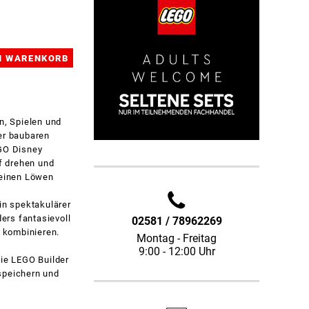
n, Spielen und
er baubaren
EGO Disney
pf drehen und
leinen Löwen
in spektakulärer
ers fantasievoll
02581 / 78962269
 kombinieren.
Montag - Freitag
9:00 - 12:00 Uhr
die LEGO Builder
speichern und