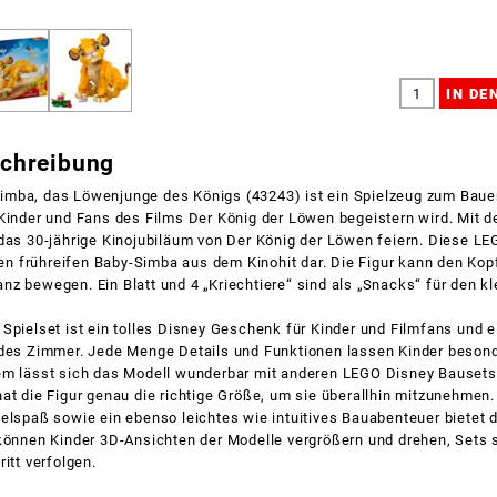
schreibung
mba, das Löwenjunge des Königs (43243) ist ein Spielzeug zum Baue
Kinder und Fans des Films Der König der Löwen begeistern wird. Mit d
das 30-jährige Kinojubiläum von Der König der Löwen feiern. Diese L
 den frühreifen Baby-Simba aus dem Kinohit dar. Die Figur kann den Ko
z bewegen. Ein Blatt und 4 „Kriechtiere“ sind als „Snacks“ für den k
Spielset ist ein tolles Disney Geschenk für Kinder und Filmfans und e
edes Zimmer. Jede Menge Details und Funktionen lassen Kinder besond
em lässt sich das Modell wunderbar mit anderen LEGO Disney Bausets
at die Figur genau die richtige Größe, um sie überallhin mitzunehmen.
elspaß sowie ein ebenso leichtes wie intuitives Bauabenteuer bietet 
 können Kinder 3D-Ansichten der Modelle vergrößern und drehen, Sets 
itt verfolgen.