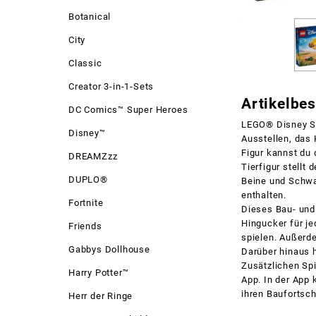
Botanical
City
Classic
Creator 3-in-1-Sets
Artikelbe
DC Comics™ Super Heroes
LEGO® Disney Si
Disney™
Ausstellen, das 
Figur kannst du 
DREAMZzz
Tierfigur stellt
DUPLO®
Beine und Schwan
enthalten.
Fortnite
Dieses Bau- und 
Hingucker für j
Friends
spielen. Außerd
Gabbys Dollhouse
Darüber hinaus h
Zusätzlichen Spi
Harry Potter™
App. In der App
ihren Baufortschr
Herr der Ringe