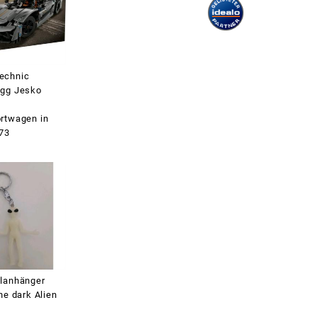
echnic
gg Jesko
rtwagen in
73
lanhänger
he dark Alien