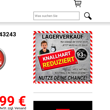
 43243
%
N
,99
€
MwSt. zzgl. Versand