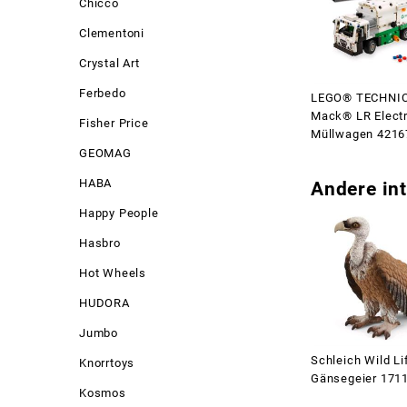
Chicco
Clementoni
Crystal Art
Ferbedo
LEGO® TECHNI
Mack® LR Electr
Fisher Price
Müllwagen 4216
GEOMAG
HABA
Andere int
Happy People
Hasbro
Hot Wheels
HUDORA
Jumbo
Schleich Wild Li
Knorrtoys
Gänsegeier 171
Kosmos