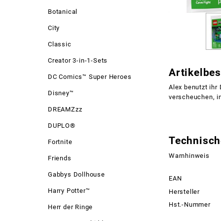
Botanical
City
Classic
Creator 3-in-1-Sets
Artikelbe
DC Comics™ Super Heroes
Alex benutzt ihr
Disney™
verscheuchen, in
DREAMZzz
DUPLO®
Technisch
Fortnite
Warnhinweis
Friends
Gabbys Dollhouse
EAN
Harry Potter™
Hersteller
Hst.-Nummer
Herr der Ringe