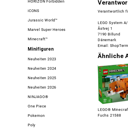
HORIZON Forbidden
Verantwort
iCONS
Verantwortlich f
Jurassic World™
LEGO System A
Åstvej 1
Marvel Super Heroes
7190 Billund
Minecraft™
Dänemark
Email: ShopTer
Minifiguren
Ähnliche A
Neuheiten 2023
Neuheiten 2024
Neuheiten 2025
Neuheiten 2026
NINJAGO®
One Piece
LEGO® Minecraf
Fuchs 21588
Pokemon
Poly