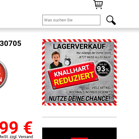
 30705
%
N
,99
€
MwSt. zzgl. Versand