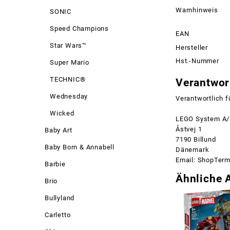
Warnhinweis
SONIC
Speed Champions
EAN
Star Wars™
Hersteller
Hst.-Nummer
Super Mario
TECHNIC®
Verantwort
Wednesday
Verantwortlich f
Wicked
LEGO System A
Åstvej 1
Baby Art
7190 Billund
Baby Born & Annabell
Dänemark
Email: ShopTer
Barbie
Ähnliche A
Brio
Bullyland
Carletto