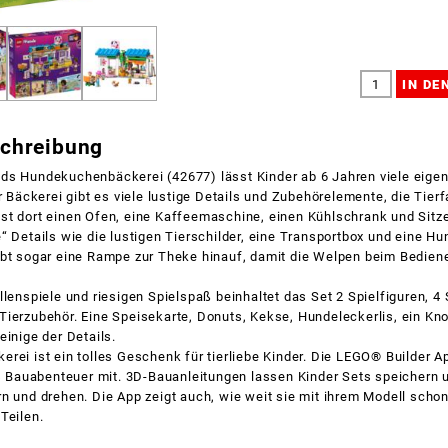
schreibung
ds Hundekuchenbäckerei (42677) lässt Kinder ab 6 Jahren viele eige
er Bäckerei gibt es viele lustige Details und Zubehörelemente, die Tier
st dort einen Ofen, eine Kaffeemaschine, einen Kühlschrank und Sitz
“ Details wie die lustigen Tierschilder, eine Transportbox und eine H
ibt sogar eine Rampe zur Theke hinauf, damit die Welpen beim Bedien
llenspiele und riesigen Spielspaß beinhaltet das Set 2 Spielfiguren, 
Tierzubehör. Eine Speisekarte, Donuts, Kekse, Hundeleckerlis, ein Kn
einige der Details.
rei ist ein tolles Geschenk für tierliebe Kinder. Die LEGO® Builder 
es Bauabenteuer mit. 3D-Bauanleitungen lassen Kinder Sets speichern 
n und drehen. Die App zeigt auch, wie weit sie mit ihrem Modell schon
Teilen.