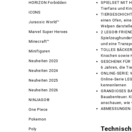
HORIZON Forbidden
SPIELSET MIT HU
Tierfans und Ki
iCONS
TIERGESCHICHTEN
einen Ofen, ein
Jurassic World™
Welpen darstell
Marvel Super Heroes
2 LEGO® FRIENDS
Spielzeughunden 
Minecraft™
und eine Transp
TOLLES BÄCKEREI
Minifiguren
Knochen sowie Hü
Neuheiten 2023
GESCHENK FÜR TI
6 Jahren, die Ti
Neuheiten 2024
ONLINE-SERIE: We
Online-Serie LEG
Neuheiten 2025
kennenlernen
Neuheiten 2026
GRANDIOSES BAUE
Bauabenteuer. K
NINJAGO®
anschauen, wie 
ABMESSUNGEN: Da
One Piece
Pokemon
Technisch
Poly