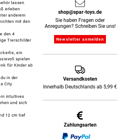
behör lassen
aß erleben
shop@spar-toys.de
nter anderem
Sie haben Fragen oder
hichten mit den
Anregungen? Schreiben Sie uns!
e den 4
ige Tierschilder
kerlis, ein
sievoll spielen
nk für Kinder ab
du in der
Versandkosten
e City
Innerhalb Deutschlands ab 5,99 €
n intuitives
rehen und sich
nd 12 cm tief
Zahlungsarten