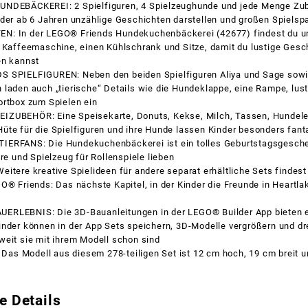
NDEBÄCKEREI: 2 Spielfiguren, 4 Spielzeughunde und jede Menge Zu
nder ab 6 Jahren unzählige Geschichten darstellen und großen Spielsp
: In der LEGO® Friends Hundekuchenbäckerei (42677) findest du u
e Kaffeemaschine, einen Kühlschrank und Sitze, damit du lustige Gesc
en kannst
 SPIELFIGUREN: Neben den beiden Spielfiguren Aliya und Sage sowi
laden auch „tierische“ Details wie die Hundeklappe, eine Rampe, lust
ortbox zum Spielen ein
ZUBEHÖR: Eine Speisekarte, Donuts, Kekse, Milch, Tassen, Hundelec
te für die Spielfiguren und ihre Hunde lassen Kinder besonders fanta
ERFANS: Die Hundekuchenbäckerei ist ein tolles Geburtstagsgesche
ere und Spielzeug für Rollenspiele lieben
itere kreative Spielideen für andere separat erhältliche Sets findest 
O® Friends: Das nächste Kapitel, in der Kinder die Freunde in Heartlak
RLEBNIS: Die 3D-Bauanleitungen in der LEGO® Builder App bieten ei
inder können in der App Sets speichern, 3D-Modelle vergrößern und d
weit sie mit ihrem Modell schon sind
s Modell aus diesem 278-teiligen Set ist 12 cm hoch, 19 cm breit u
e Details