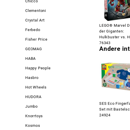
Chicco
Clementoni
Crystal Art
LEGO® Marvel D
Ferbedo
der Giganten:
Hulkbuster vs. H
Fisher Price
76343
Andere int
GEOMAG
HABA
Happy People
Hasbro
Hot Wheels
HUDORA
SES Eco Fingerf
Jumbo
Set mit Bastels
24924
Knorrtoys
Kosmos