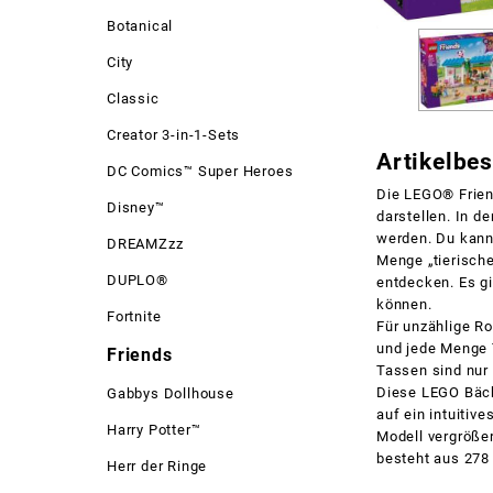
Botanical
City
Classic
Creator 3-in-1-Sets
Artikelbe
DC Comics™ Super Heroes
Die LEGO® Frien
Disney™
darstellen. In d
werden. Du kann
DREAMZzz
Menge „tierische
DUPLO®
entdecken. Es g
können.
Fortnite
Für unzählige Ro
und jede Menge 
Friends
Tassen sind nur 
Diese LEGO Bäcke
Gabbys Dollhouse
auf ein intuitiv
Harry Potter™
Modell vergrößer
besteht aus 278 
Herr der Ringe