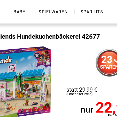
BABY
SPIELWAREN
SPARHITS
iends Hundekuchenbäckerei 42677
23
SPARE
statt 29,99 €
(unser alter Preis)
22
nur
inkl. 