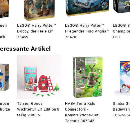
uell
LEGO® Harry Potter™
LEGO® Harry Potter™
LEGO® S
Dobby, der Freie Elf
Fliegender Ford Anglia™
Champio
ulk
76469
76470
E30
eressante Artikel
arben
Tanner Goods
HABA Terra Kids
Simba Gl
chürze
Wichteltür Elf Edition 8
Connectors -
Badewan
teilig 9005.5
Konstruktions-Set
1059535
Technik 305342