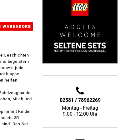
ne Geschichten
fans begeistern
e sowie jede
undeklappe
en helfen
4 Spielzeughunde
ochen, Milch und
02581 / 78962269
Montag - Freitag
App nimmt Kinder
9:00 - 12:00 Uhr
und ein 3D-
 sind. Das Set