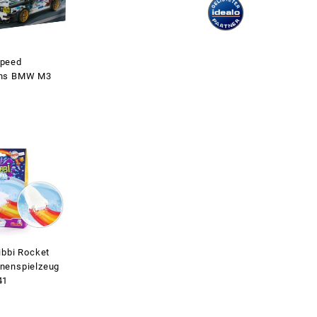
peed
ns BMW M3
ibbi Rocket
nenspielzeug
41