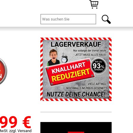
%
N
,99
€
MwSt. zzgl. Versand