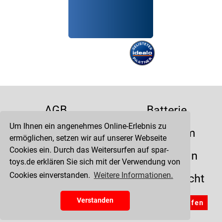
AGB
Batterie
Um Ihnen ein angenehmes Online-Erlebnis zu
Datenschutz
Impressum
ermöglichen, setzen wir auf unserer Webseite
Cookies ein. Durch das Weitersurfen auf spar-
Kontakt
Liefertermin
toys.de erklären Sie sich mit der Verwendung von
Cookies einverstanden.
Weitere Informationen.
Versandkosten
Widerrufsrecht
Zahlung
Verstanden