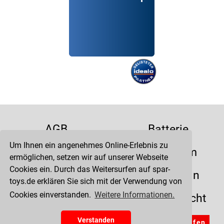
AGB
Batterie
Um Ihnen ein angenehmes Online-Erlebnis zu
Datenschutz
Impressum
ermöglichen, setzen wir auf unserer Webseite
Cookies ein. Durch das Weitersurfen auf spar-
Kontakt
Liefertermin
toys.de erklären Sie sich mit der Verwendung von
Cookies einverstanden.
Weitere Informationen.
Versandkosten
Widerrufsrecht
Zahlung
Verstanden