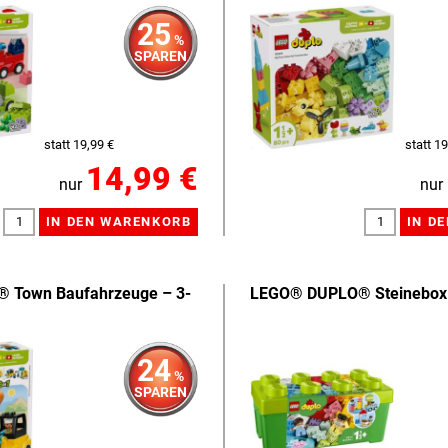
25
%
SPAREN
statt 19,99 €
statt 19
14,99 €
nur
nur
 Town Baufahrzeuge – 3-
LEGO® DUPLO® Steinebox
24
%
SPAREN