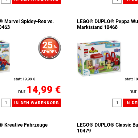
Marvel Spidey-Rex vs.
LEGO® DUPLO® Peppa Wutz
10463
Marktstand 10468
25
%
SPAREN
statt 19,99 €
statt 19
14,99 €
nur
nur
 Kreative Fahrzeuge
LEGO® DUPLO® Classic Bun
10479