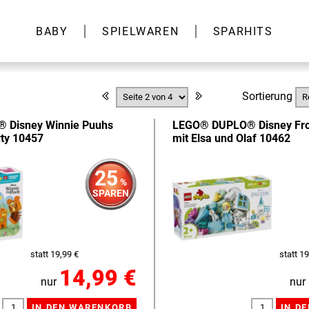
BABY
SPIELWAREN
SPARHITS
Sortierung
 Disney Winnie Puuhs
LEGO® DUPLO® Disney Fro
ty 10457
mit Elsa und Olaf 10462
25
%
SPAREN
statt 19,99 €
statt 19
14,99 €
nur
nur