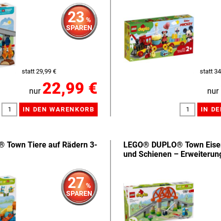
23
%
SPAREN
statt 29,99 €
statt 34
22,99 €
nur
nur
Town Tiere auf Rädern 3-
LEGO® DUPLO® Town Eise
und Schienen – Erweiterun
27
%
SPAREN