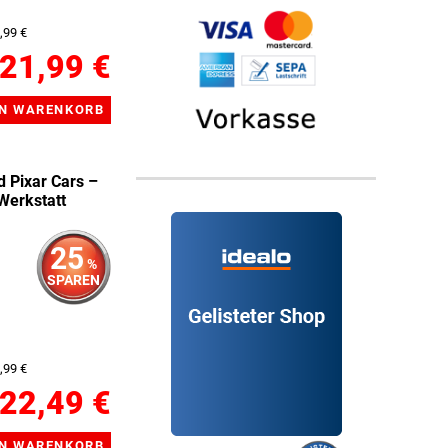
,99 €
21,99 €
Pixar Cars –
Werkstatt
25
%
SPAREN
,99 €
22,49 €