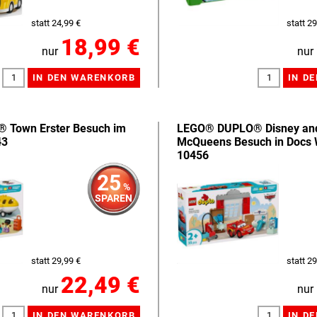
statt 24,99 €
statt 29
18,99 €
nur
nur
Town Erster Besuch im
LEGO® DUPLO® Disney and 
43
McQueens Besuch in Docs 
10456
25
%
SPAREN
statt 29,99 €
statt 29
22,49 €
nur
nur