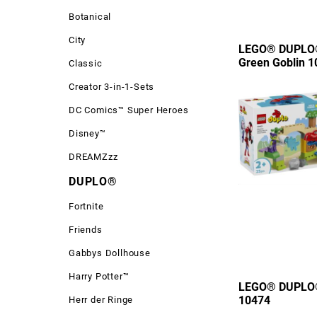
Botanical
City
LEGO® DUPLO® 
Green Goblin 
Classic
Creator 3-in-1-Sets
DC Comics™ Super Heroes
Disney™
DREAMZzz
DUPLO®
Fortnite
Friends
Gabbys Dollhouse
Harry Potter™
LEGO® DUPLO®
10474
Herr der Ringe