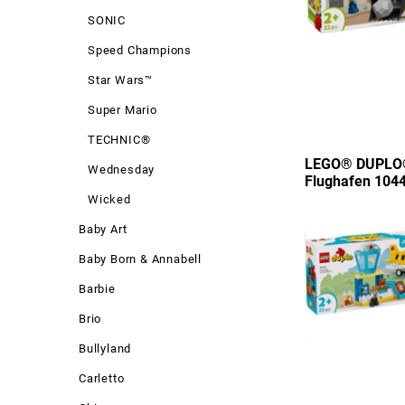
SONIC
Speed Champions
Star Wars™
Super Mario
TECHNIC®
LEGO® DUPLO® 
Wednesday
Flughafen 104
Wicked
Baby Art
Baby Born & Annabell
Barbie
Brio
Bullyland
Carletto