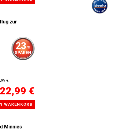
lug zur
23
%
SPAREN
,99 €
22,99 €
d Minnies