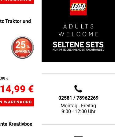
 Traktor und
25
%
SPAREN
,99 €
14,99 €
02581 / 78962269
Montag - Freitag
9:00 - 12:00 Uhr
te Kreativbox