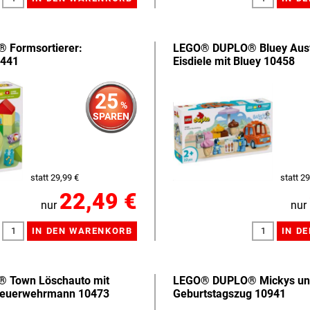
Formsortierer:
LEGO® DUPLO® Bluey Ausf
0441
Eisdiele mit Bluey 10458
25
%
SPAREN
statt 29,99 €
statt 29
22,49 €
nur
nur
 Town Löschauto mit
LEGO® DUPLO® Mickys un
Feuerwehrmann 10473
Geburtstagszug 10941