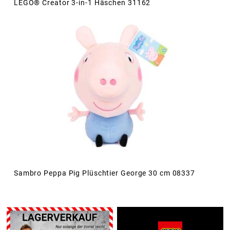
LEGO® Creator 3-in-1 Häschen 31162
Sambro Peppa Pig Plüschtier George 30 cm 08337