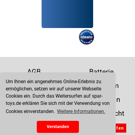
AGB
Batterie
Um Ihnen ein angenehmes Online-Erlebnis zu
Datenschutz
Impressum
ermöglichen, setzen wir auf unserer Webseite
Cookies ein. Durch das Weitersurfen auf spar-
Kontakt
Liefertermin
toys.de erklären Sie sich mit der Verwendung von
Cookies einverstanden.
Weitere Informationen.
Versandkosten
Widerrufsrecht
Zahlung
Verstanden