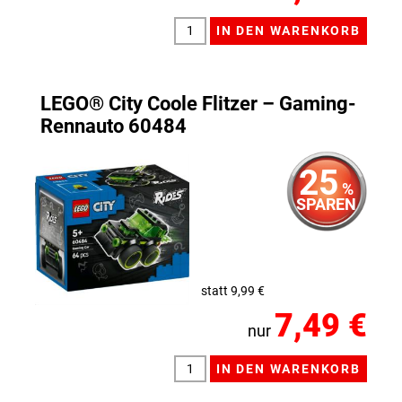
LEGO® City Coole Flitzer – Gaming-
Rennauto 60484
25
%
SPAREN
statt 9,99 €
7,49 €
nur