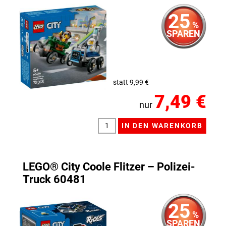
25
%
SPAREN
statt 9,99 €
7,49 €
nur
LEGO® City Coole Flitzer – Polizei-
Truck 60481
25
%
SPAREN