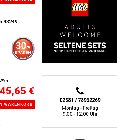
ch 43249
30
%
SPAREN
,99 €
45,65 €
02581 / 78962269
Montag - Freitag
9:00 - 12:00 Uhr
7