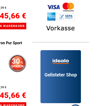
,99 €
45,66 €
ron Pur Sport
30
%
SPAREN
,99 €
45,66 €