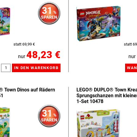
31
%
SPAREN
statt 69,99 €
statt 69
48,23 €
nur
nur
 Town Dinos auf Rädern
LEGO® DUPLO® Town Krea
51
Sprungschanzen mit kleinen
1-Set 10478
31
%
SPAREN