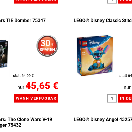
rs TIE Bomber 75347
LEGO® Disney Classic Stit
30
%
SPAREN
statt 64,99 €
statt 64
45,65 €
nur
nur
rs: The Clone Wars V-19
LEGO® Disney Angel 4325
äger 75432