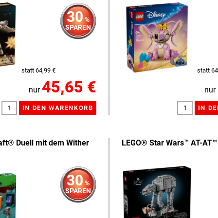
30
%
SPAREN
statt 64,99 €
statt 64
45,65 €
nur
nur
ft® Duell mit dem Wither
LEGO® Star Wars™ AT-AT™
30
%
SPAREN