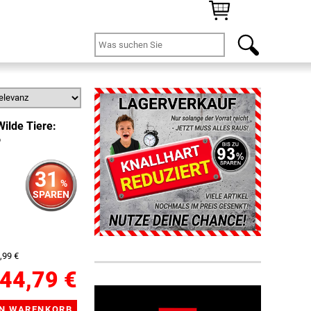
ilde Tiere:
6
31
%
SPAREN
,99 €
44,79 €