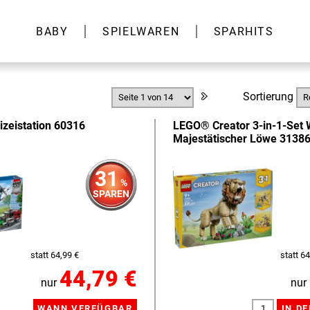
BABY
SPIELWAREN
SPARHITS
Sortierung
izeistation 60316
LEGO® Creator 3-in-1-Set W
Majestätischer Löwe 3138
31
%
SPAREN
statt 64,99 €
statt 64
44,79 €
nur
nur