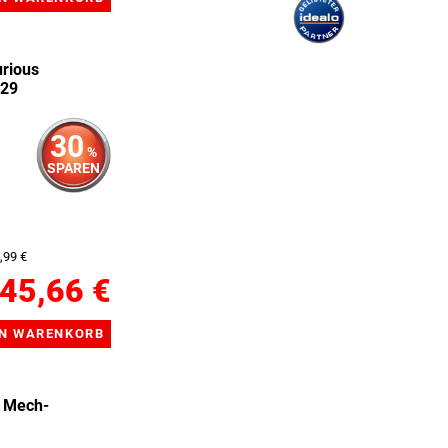
rious
229
30
%
SPAREN
,99 €
45,66 €
 Mech-