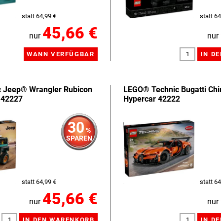
statt 64,99 €
statt 64
45,66 €
nur
nur
 Jeep® Wrangler Rubicon
LEGO® Technic Bugatti Chi
 42227
Hypercar 42222
30
%
SPAREN
statt 64,99 €
statt 64
45,66 €
nur
nur