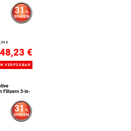
31
%
SPAREN
,99 €
48,23 €
tive
 Flitzern 3-in-
31
%
SPAREN