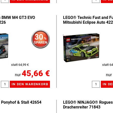
c BMW M4 GT3 EVO
LEGO® Technic Fast and Fu
226
Mitsubishi Eclipse Auto 42
30
%
SPAREN
statt 64,99 €
statt 64
45,66 €
nur
nur
Ponyhof & Stall 42654
LEGO® NINJAGO® Rogues
Drachenreiter 71843