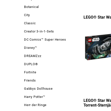
Botanical
City
LEGO® Star Wa
Classic
Creator 3-in-1-Sets
DC Comics™ Super Heroes
Disney™
DREAMZzz
DUPLO®
Fortnite
Friends
Gabbys Dollhouse
Harry Potter™
LEGO® Star Wa
Torrent-Sternj
Herr der Ringe