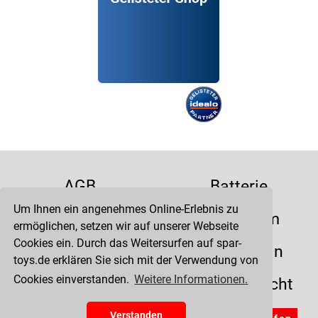
AGB
Batterie
Um Ihnen ein angenehmes Online-Erlebnis zu
Datenschutz
Impressum
ermöglichen, setzen wir auf unserer Webseite
Cookies ein. Durch das Weitersurfen auf spar-
Kontakt
Liefertermin
toys.de erklären Sie sich mit der Verwendung von
Cookies einverstanden.
Weitere Informationen.
Versandkosten
Widerrufsrecht
Zahlung
Verstanden