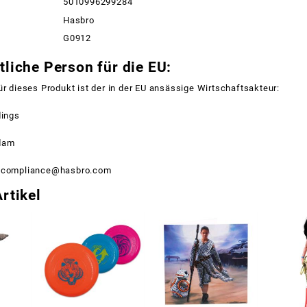
5010996299284
Hasbro
G0912
liche Person für die EU:
ür dieses Produkt ist der in der EU ansässige Wirtschaftsakteur:
dings
dam
ctcompliance@hasbro.com
rtikel