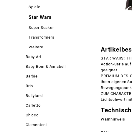
Spiele
Star Wars
Super Soaker
Transformers
Weitere
Artikelbe
Baby Art
STAR WARS: THE A
Action-Serie auf
Baby Born & Annabell
geeignet
PREMIUM-DESIGN
Barbie
ihren eigenen Sa
Brio
Bewegungspunkt
ZUM CHARAKTER 
Bullyland
Lichtschwert mi
Carletto
Technisch
Chicco
Warnhinweis
Clementoni