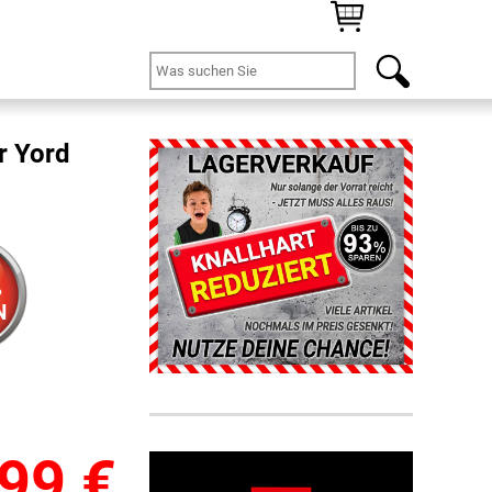
r Yord
%
N
,99
€