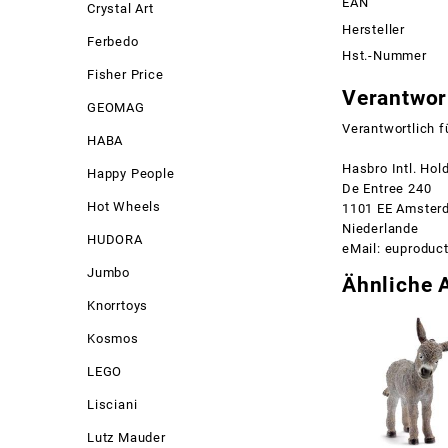
EAN
Crystal Art
Hersteller
Ferbedo
Hst.-Nummer
Fisher Price
Verantwort
GEOMAG
Verantwortlich f
HABA
Hasbro Intl. Hol
Happy People
De Entree 240
Hot Wheels
1101 EE Amster
Niederlande
HUDORA
eMail: euprodu
Jumbo
Ähnliche A
Knorrtoys
Kosmos
LEGO
Lisciani
Lutz Mauder