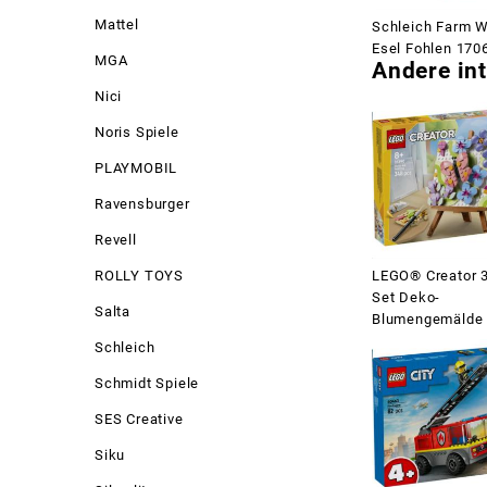
Mattel
Schleich Farm W
Esel Fohlen 170
MGA
Andere int
Nici
Noris Spiele
PLAYMOBIL
Ravensburger
Revell
LEGO® Creator 3
ROLLY TOYS
Set Deko-
Salta
Blumengemälde
Schleich
Schmidt Spiele
SES Creative
Siku