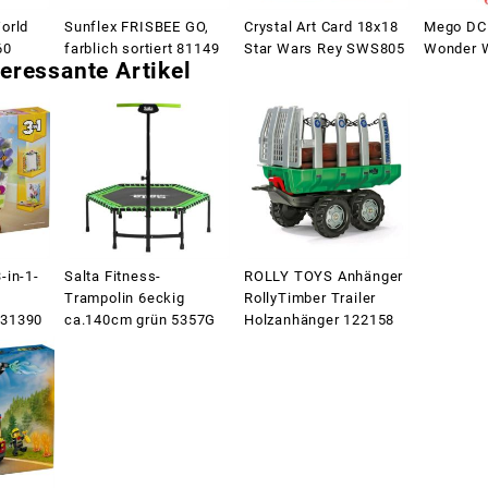
orld
Sunflex FRISBEE GO,
Crystal Art Card 18x18
Mego DC 
60
farblich sortiert 81149
Star Wars Rey SWS805
Wonder 
eressante Artikel
-in-1-
Salta Fitness-
ROLLY TOYS Anhänger
Trampolin 6eckig
RollyTimber Trailer
 31390
ca.140cm grün 5357G
Holzanhänger 122158