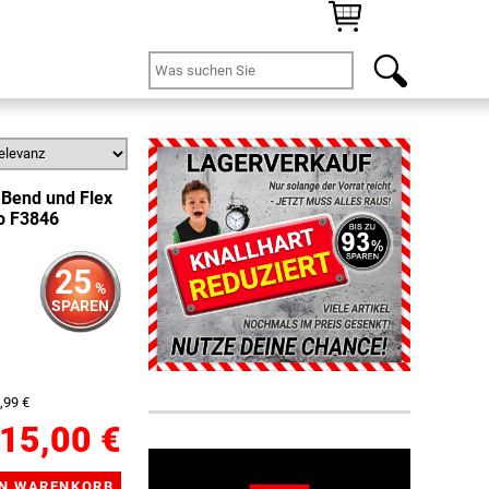
 Bend und Flex
o F3846
25
%
SPAREN
,99 €
15,00 €