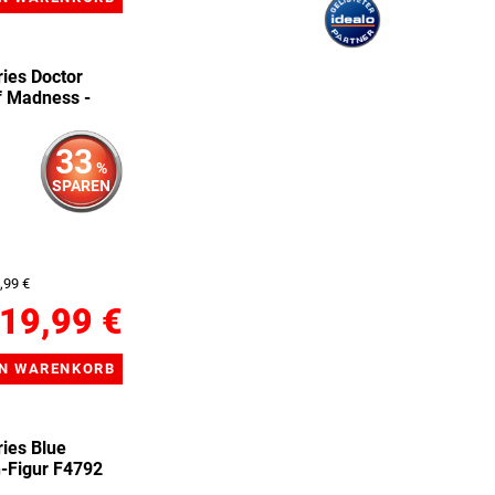
ies Doctor
of Madness -
33
%
SPAREN
,99 €
19,99 €
ies Blue
n-Figur F4792