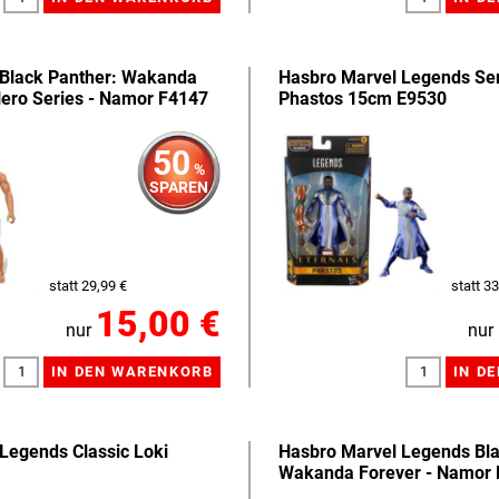
 Black Panther: Wakanda
Hasbro Marvel Legends Seri
Hero Series - Namor F4147
Phastos 15cm E9530
50
%
SPAREN
statt 29,99 €
statt 33
15,00 €
nur
nur
Legends Classic Loki
Hasbro Marvel Legends Bla
Wakanda Forever - Namor