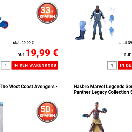
33
%
SPAREN
statt 29,99 €
statt 39
19,99 €
nur
nur
The West Coast Avengers -
Hasbro Marvel Legends Ser
Panther Legacy Collection 
50
%
SPAREN