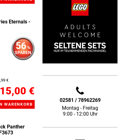
es Eternals -
56
%
SPAREN
,99 €
15,00 €
02581 / 78962269
Montag - Freitag
9:00 - 12:00 Uhr
ck Panther
 F3673