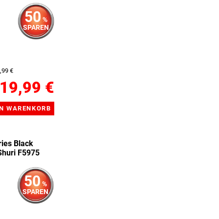
50
%
SPAREN
,99 €
19,99 €
ies Black
Shuri F5975
50
%
SPAREN