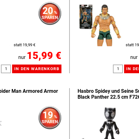
20
%
SPAREN
statt 19,99 €
statt 19
15,99 €
nur
nur
Spider Man Armored Armor
Hasbro Spidey und Seine 
Black Panther 22.5 cm F72
19
%
SPAREN