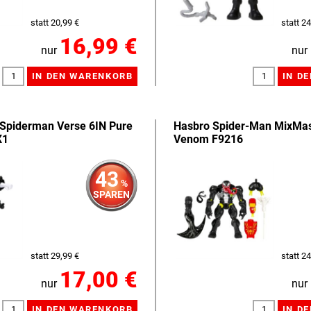
statt 20,99 €
statt 24
16,99 €
nur
nur
 Spiderman Verse 6IN Pure
Hasbro Spider-Man MixMas
X1
Venom F9216
43
%
SPAREN
statt 29,99 €
statt 24
17,00 €
nur
nur