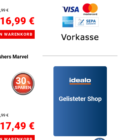
,99 €
16,99 €
hers Marvel
30
%
SPAREN
,99 €
17,49 €