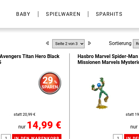
BABY
SPIELWAREN
SPARHITS
Sortierung
Avengers Titan Hero Black
Hasbro Marvel Spider-Man
5
Missionen Marvels Mysteri
29
%
SPAREN
statt 20,99 €
statt 19
14,99 €
nur
nur