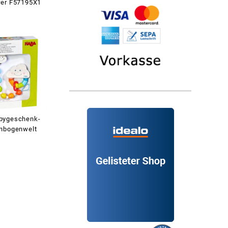
wer F57195X1
bygeschenk-
nbogenwelt