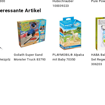
8300
Hubschrauber
Pure Po
100039223
eressante Artikel
Goliath Super Sand
PLAYMOBIL® Alpaka
HABA Ba
Heizpilz
Monster Truck 83793
mit Baby 70350
Set Rege
306203