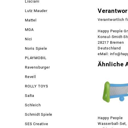
Lisciani
Verantwort
Lutz Mauder
Verantwortlich f
Mattel
MGA
Happy People G
Konsul-Smidt-St
Nici
28217 Bremen
Deutschland
Noris Spiele
eMail: info@hap
PLAYMOBIL
Ähnliche A
Ravensburger
Revell
ROLLY TOYS
Salta
Schleich
Schmidt Spiele
Happy People
Wasserball-Set,
SES Creative