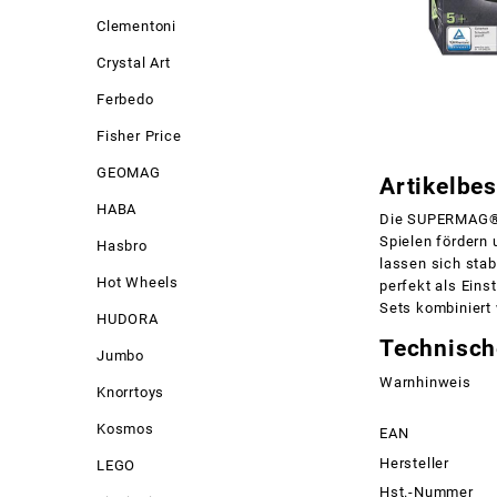
Clementoni
Crystal Art
Ferbedo
Fisher Price
GEOMAG
Artikelbe
HABA
Die SUPERMAG® G
Spielen fördern
Hasbro
lassen sich stab
Hot Wheels
perfekt als Ein
Sets kombiniert
HUDORA
Technisch
Jumbo
Warnhinweis
Knorrtoys
Kosmos
EAN
Hersteller
LEGO
Hst.-Nummer