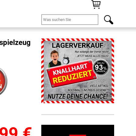
spielzeug
%
N
,99
€