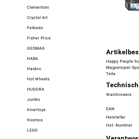
Clementoni
Crystal Art
Ferbedo
Fisher Price
GEOMAG
Artikelbe
HABA
Happy People Su
Magnetspiel Spie
Hasbro
Teile
Hot Wheels
Technisch
HUDORA
Warnhinweis
Jumbo
EAN
Knorrtoys
Hersteller
Kosmos
Hst.-Nummer
LEGO
Verantwort