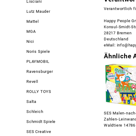
Lisciani
Verantwortlich f
Lutz Mauder
Happy People G
Mattel
Konsul-Smidt-St
MGA
28217 Bremen
Deutschland
Nici
eMail: info@hap
Noris Spiele
Ähnliche A
PLAYMOBIL
Ravensburger
Revell
ROLLY TOYS
Salta
Schleich
SES Malen-nach
Zahlen-Leinwan
Schmidt Spiele
Waldtiere 14786
SES Creative