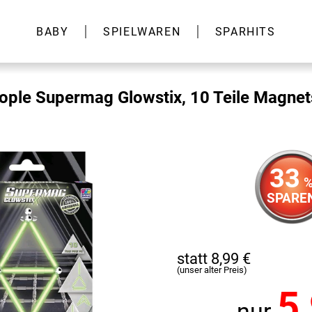
BABY
SPIELWAREN
SPARHITS
ple Supermag Glowstix, 10 Teile Magnet
33
SPARE
statt 8,99 €
(unser alter Preis)
5
nur