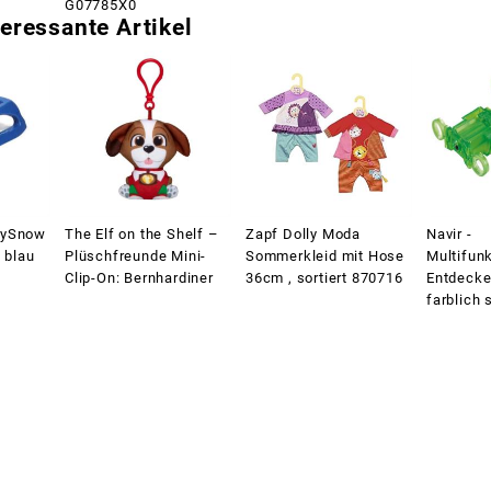
G07785X0
eressante Artikel
lySnow
The Elf on the Shelf –
Zapf Dolly Moda
Navir -
n blau
Plüschfreunde Mini-
Sommerkleid mit Hose
Multifun
Clip-On: Bernhardiner
36cm , sortiert 870716
Entdeck
farblich s