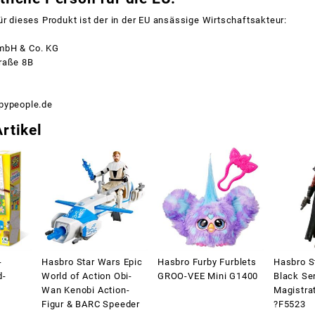
ür dieses Produkt ist der in der EU ansässige Wirtschaftsakteur:
mbH & Co. KG
raße 8B
pypeople.de
rtikel
-
Hasbro Star Wars Epic
Hasbro Furby Furblets
Hasbro S
d-
World of Action Obi-
GROO-VEE Mini G1400
Black Se
Wan Kenobi Action-
Magistra
Figur & BARC Speeder
?F5523