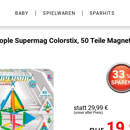
BABY
SPIELWAREN
SPARHITS
ple Supermag Colorstix, 50 Teile Magne
33
SPARE
statt 29,99 €
(unser alter Preis)
19
nur