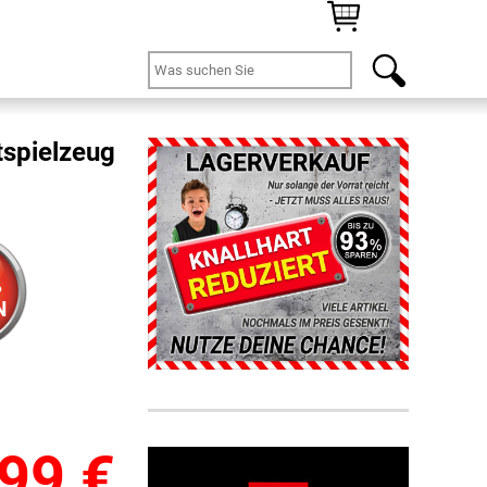
tspielzeug
%
N
,99
€