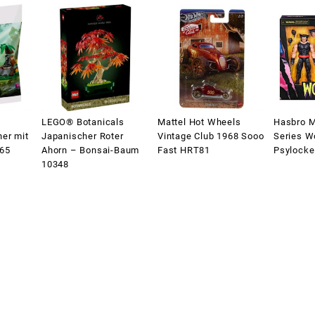
LEGO® Botanicals
Mattel Hot Wheels
Hasbro M
er mit
Japanischer Roter
Vintage Club 1968 Sooo
Series W
665
Ahorn – Bonsai-Baum
Fast HRT81
Psylocke
10348