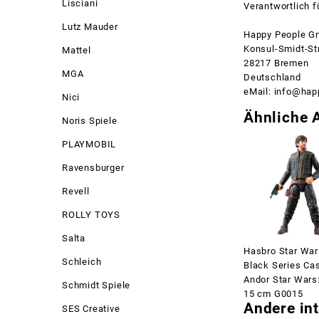
Lisciani
Verantwortlich f
Lutz Mauder
Happy People G
Konsul-Smidt-St
Mattel
28217 Bremen
MGA
Deutschland
eMail: info@hap
Nici
Ähnliche A
Noris Spiele
PLAYMOBIL
Ravensburger
Revell
ROLLY TOYS
Salta
Hasbro Star War
Schleich
Black Series Ca
Andor Star Wars
Schmidt Spiele
15 cm G0015
Andere int
SES Creative