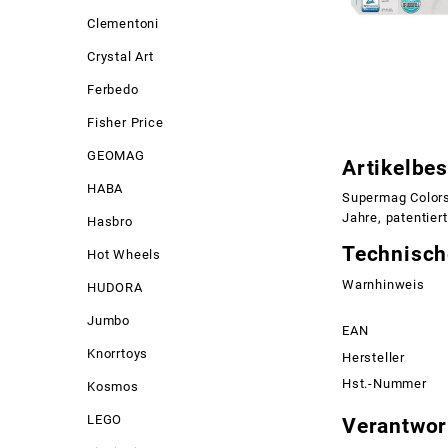
Clementoni
Crystal Art
Ferbedo
Fisher Price
GEOMAG
Artikelbe
HABA
Supermag Colorst
Jahre, patentier
Hasbro
Technisch
Hot Wheels
Warnhinweis
HUDORA
Jumbo
EAN
Knorrtoys
Hersteller
Hst.-Nummer
Kosmos
LEGO
Verantwort