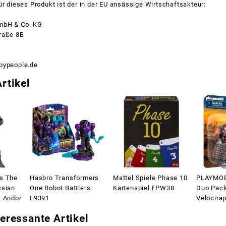
ür dieses Produkt ist der in der EU ansässige Wirtschaftsakteur:
mbH & Co. KG
raße 8B
pypeople.de
rtikel
s The
Hasbro Transformers
Mattel Spiele Phase 10
PLAYMOB
ssian
One Robot Battlers
Kartenspiel FPW38
Duo Pack
: Andor
F9391
Velocira
eressante Artikel