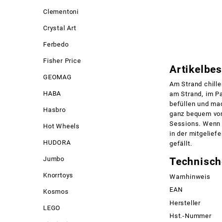
Clementoni
Crystal Art
Ferbedo
Fisher Price
Artikelbe
GEOMAG
Am Strand chille
HABA
am Strand, im Pa
befüllen und ma
Hasbro
ganz bequem vom
Sessions. Wenn e
Hot Wheels
in der mitgelief
HUDORA
gefällt.
Jumbo
Technisch
Knorrtoys
Warnhinweis
EAN
Kosmos
Hersteller
LEGO
Hst.-Nummer