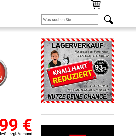
%
N
,99
€
MwSt. zzgl. Versand