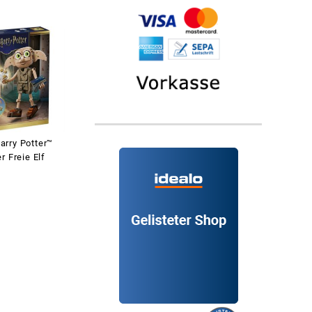
rry Potter™
r Freie Elf