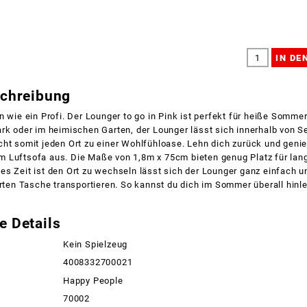
schreibung
n wie ein Profi. Der Lounger to go in Pink ist perfekt für heiße Somme
rk oder im heimischen Garten, der Lounger lässt sich innerhalb von S
cht somit jeden Ort zu einer Wohlfühloase. Lehn dich zurück und geni
 Luftsofa aus. Die Maße von 1,8m x 75cm bieten genug Platz für lan
s Zeit ist den Ort zu wechseln lässt sich der Lounger ganz einfach u
erten Tasche transportieren. So kannst du dich im Sommer überall hinl
e Details
Kein Spielzeug
4008332700021
Happy People
70002