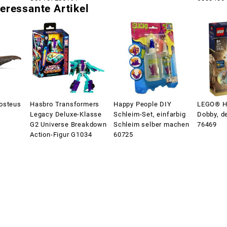
eressante Artikel
osteus
Hasbro Transformers
Happy People DIY
LEGO® Ha
Legacy Deluxe-Klasse
Schleim-Set, einfarbig
Dobby, de
G2 Universe Breakdown
Schleim selber machen
76469
Action-Figur G1034
60725