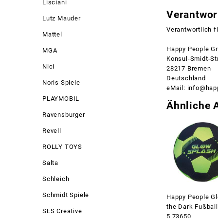
Lisciani
Verantwort
Lutz Mauder
Verantwortlich f
Mattel
Happy People G
MGA
Konsul-Smidt-St
Nici
28217 Bremen
Deutschland
Noris Spiele
eMail: info@hap
PLAYMOBIL
Ähnliche A
Ravensburger
Revell
ROLLY TOYS
Salta
Schleich
Schmidt Spiele
Happy People Gl
the Dark Fußbal
SES Creative
5 73650