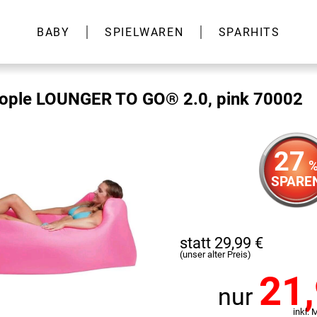
BABY
SPIELWAREN
SPARHITS
ople LOUNGER TO GO® 2.0, pink 70002
27
SPARE
statt 29,99 €
(unser alter Preis)
21
nur
inkl. 