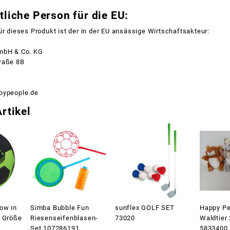
liche Person für die EU:
ür dieses Produkt ist der in der EU ansässige Wirtschaftsakteur:
mbH & Co. KG
raße 8B
pypeople.de
rtikel
ow in
Simba Bubble Fun
sunflex GOLF SET
Happy Pe
l Größe
Riesenseifenblasen-
73020
Waldtier 
Set 107286191
5833400