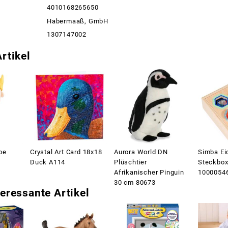
4010168265650
Habermaaß, GmbH
1307147002
rtikel
pe
Crystal Art Card 18x18
Aurora World DN
Simba Ei
Duck A114
Plüschtier
Steckbox
Afrikanischer Pinguin
1000054
30 cm 80673
eressante Artikel