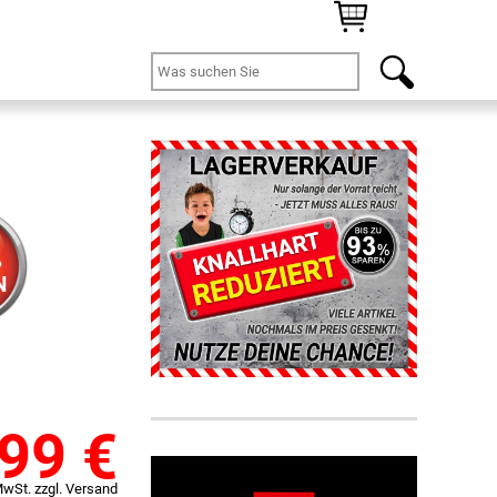
%
N
,99
€
MwSt. zzgl. Versand