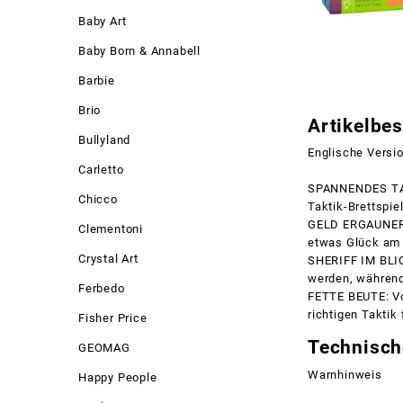
Baby Art
Baby Born & Annabell
Barbie
Brio
Artikelbe
Bullyland
Englische Versio
Carletto
SPANNENDES TAK
Chicco
Taktik-Brettspiel
GELD ERGAUNERN:
Clementoni
etwas Glück am 
Crystal Art
SHERIFF IM BLIC
werden, während 
Ferbedo
FETTE BEUTE: Vo
richtigen Taktik
Fisher Price
Technisch
GEOMAG
Warnhinweis
Happy People