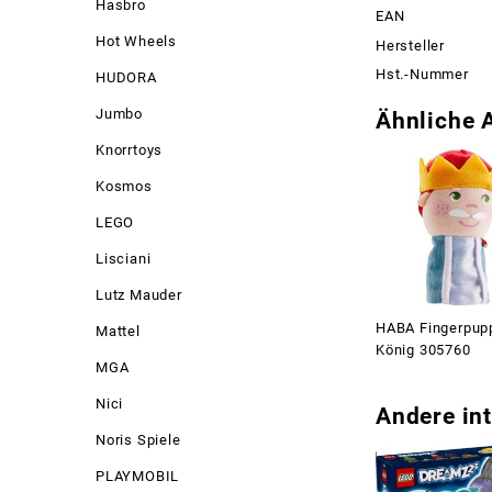
Hasbro
EAN
Hot Wheels
Hersteller
Hst.-Nummer
HUDORA
Jumbo
Ähnliche A
Knorrtoys
Kosmos
LEGO
Lisciani
Lutz Mauder
HABA Fingerpup
Mattel
König 305760
MGA
Nici
Andere int
Noris Spiele
PLAYMOBIL