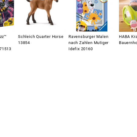
zz™
Schleich Quarter Horse
Ravensburger Malen
HABA Kra
13854
nach Zahlen Mutiger
Bauernho
 71513
Idefix 20160