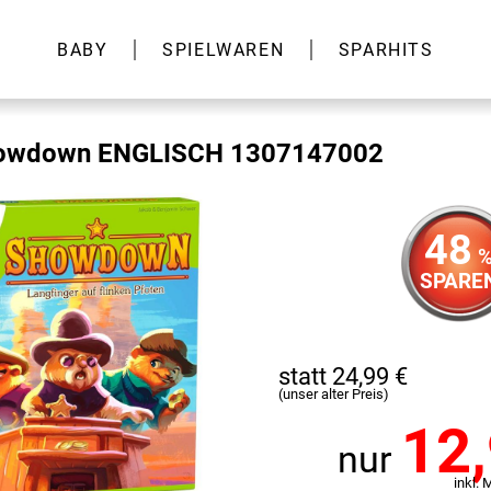
BABY
SPIELWAREN
SPARHITS
owdown ENGLISCH 1307147002
48
SPARE
statt 24,99 €
(unser alter Preis)
12
nur
inkl. 